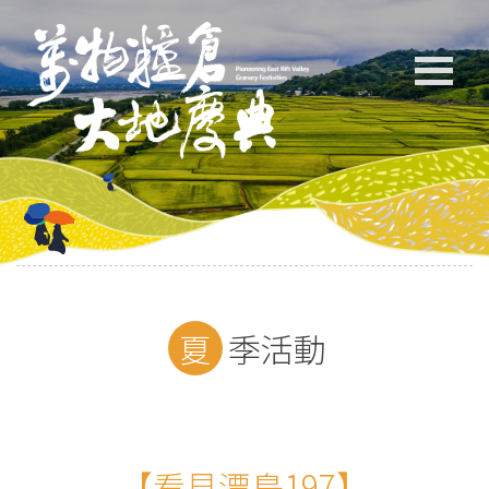
夏季活動
【看見漂鳥197】