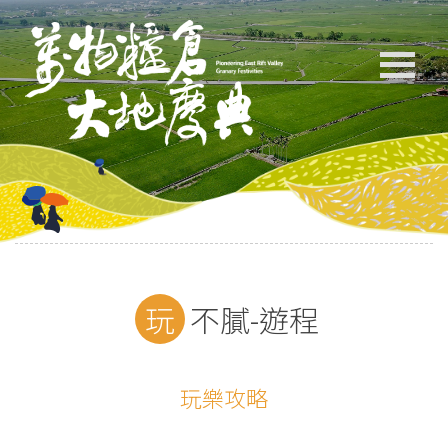
玩不膩-遊程
玩樂攻略