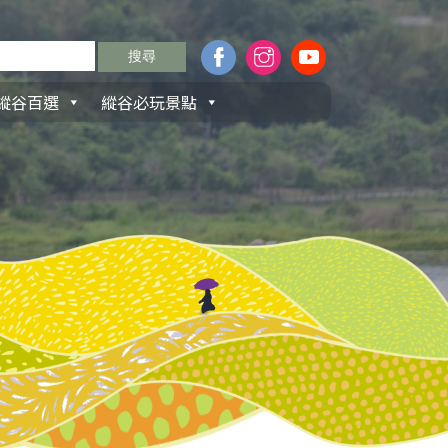
縱谷百選
縱谷必玩景點