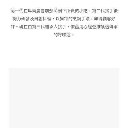
第一代在卑南農會前茄苳樹下所賣的小吃，第二代接手後
努力研發及自創料理，以獨特的烹調手法，頗得顧客好
評。現在由第三代繼承人接手，依舊用心經營維護這傳承
的好味道。