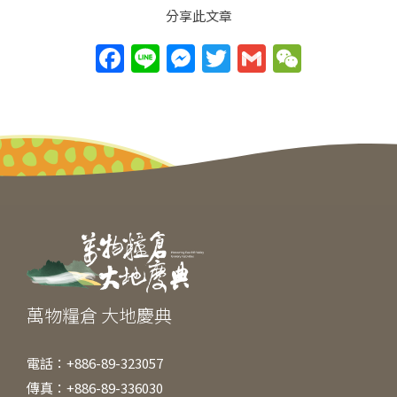
分享此文章
F
Li
M
T
G
W
a
n
e
w
m
e
c
e
ss
itt
ai
C
e
e
er
l
h
b
n
at
o
g
o
er
k
萬物糧倉 大地慶典
電話：+886-89-323057
傳真：+886-89-336030