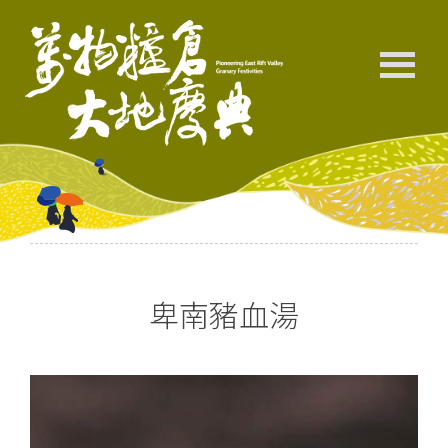
卑南豬血湯