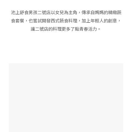
池上舒食男孩二號店以女兒為主角，傳承自媽媽的精緻蔬
食套餐，也嘗試開發西式蔬食料理，加上年輕人的創意，
讓二號店的料理更多了點青春活力。