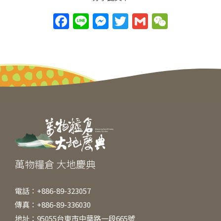
F
Li
M
T
G
W
a
n
e
w
m
e
c
e
ss
itt
ai
C
e
e
er
l
h
b
n
at
o
g
o
er
k
萬物糧倉 大地慶典
電話：+886-89-323057
傳真：+886-89-336030
地址：95055台東市中華路一段665號