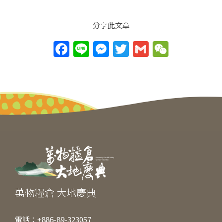
分享此文章
F
Li
M
T
G
W
a
n
e
w
m
e
c
e
ss
itt
ai
C
e
e
er
l
h
b
n
at
o
g
o
er
k
萬物糧倉 大地慶典
電話：+886-89-323057