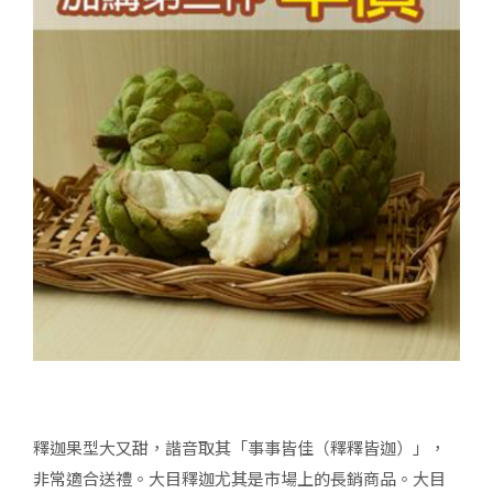
釋迦果型大又甜，諧音取其「事事皆佳（釋釋皆迦）」，
非常適合送禮。大目釋迦尤其是市場上的長銷商品。大目