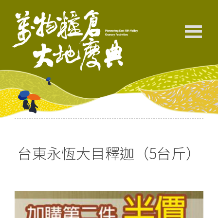
台東永恆大目釋迦（5台斤）