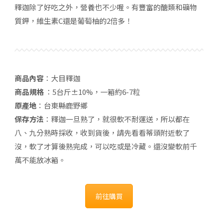
釋迦除了好吃之外，營養也不少喔。有豐富的醣類和礦物
質鉀，維生素C還是葡萄柚的2倍多！
商品內容
：大目釋迦
商品規格
：5台斤±10%，一箱約6-7粒
原產地
：台東縣鹿野鄉
保存方法
：釋迦一旦熟了，就很軟不耐運送，所以都在
八、九分熟時採收，收到貨後，請先看看蒂頭附近軟了
沒，軟了才算後熟完成，可以吃或是冷藏。還沒變軟前千
萬不能放冰箱。
前往購買