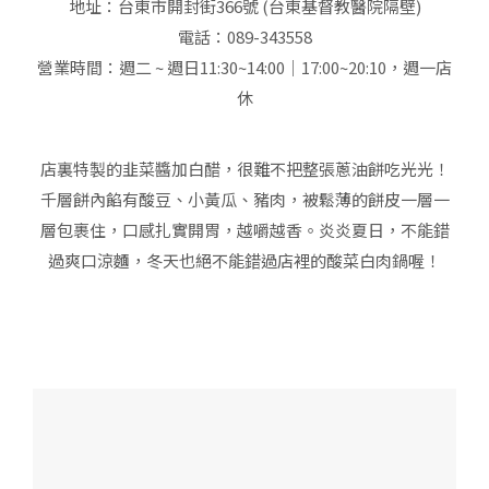
地址：
台東市開封街366
號 (台東基督教醫院隔壁)
電話：089-343558
營業時間：週二 ~ 週日11:30~14:00｜17:00~20:10，週一店
休
店裏特製的韭菜醬加白醋，很難不把整張蔥油餅吃光光！
千層餅內餡有酸豆、小黃瓜、豬肉，被鬆薄的餅皮一層一
層包裹住，口感扎實開胃，越嚼越香。炎炎夏日，不能錯
過爽口涼麵，冬天也絕不能錯過店裡的酸菜白肉鍋喔！