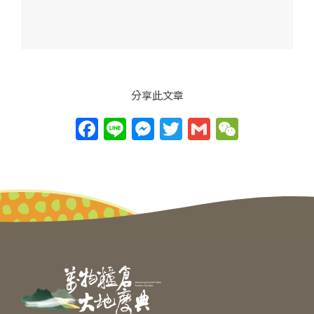
分享此文章
F
Li
M
T
G
W
a
n
e
w
m
e
c
e
ss
itt
ai
C
e
e
er
l
h
b
n
at
o
g
o
er
k