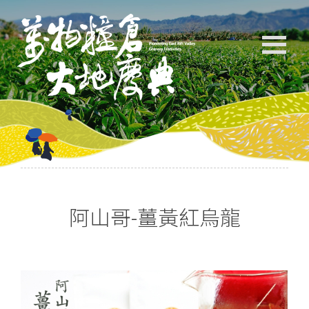
阿山哥-薑黃紅烏龍