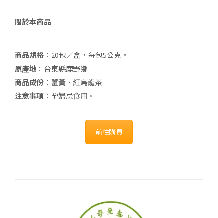
關於本商品
商品規格
：20包／盒，每包5公克。
原產地
：台東縣鹿野鄉
商品成份
：薑黃、紅烏龍茶
注意事項
：孕婦忌食用。
前往購買