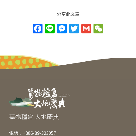
分享此文章
F
Li
M
T
G
W
a
n
e
w
m
e
c
e
ss
itt
ai
C
e
e
er
l
h
b
n
at
o
g
o
er
k
萬物糧倉 大地慶典
電話：+886-89-323057