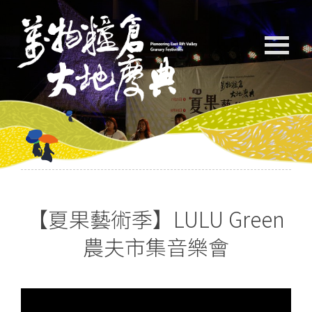
【夏果藝術季】LULU Green
農夫市集音樂會