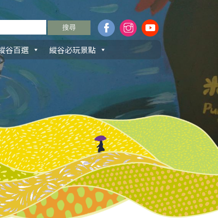
縱谷百選
縱谷必玩景點