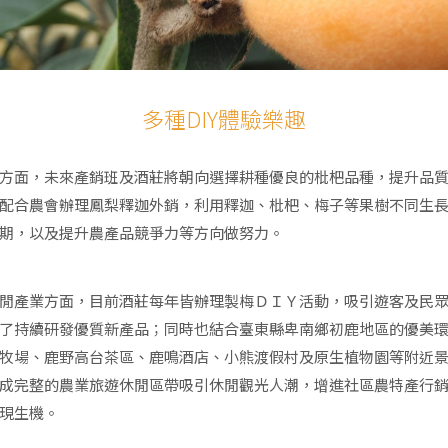
多種DIY體驗樂趣
方面，未來產銷班及酒莊將朝向選擇耕種優良的枇杷品種，提升品
配合農會辦理鳳梨釋迦外銷，利用釋迦、枇杷、梅子等果樹不同生
期，以及提升農產品競爭力等方向做努力。
閒產業方面，目前酒莊每年皆辦理製梅ＤＩＹ活動，吸引遊客及民
了持續研發優質新產品；同時也結合臺東縣卑南鄉初鹿地區的優美
牧場、鹿野高台茶區、鹿鳴酒店、小熊渡假村及原生植物園等附近
成完整的農業旅遊休閒區帶吸引休閒觀光人潮，增進社區農特產行
現生機。