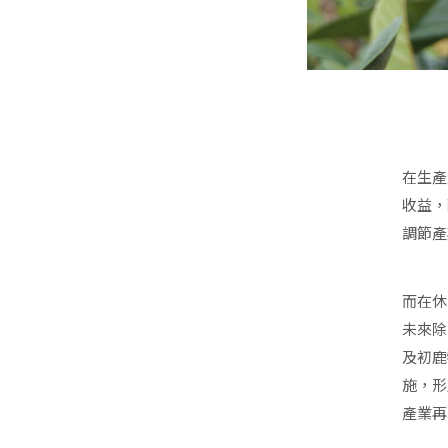
在生產
收益，
調節產
而在休
未來除
及初鹿
施，形
產業再