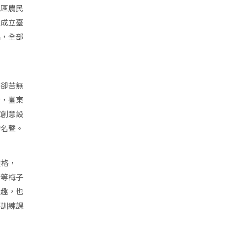
地區農民
並成立臺
品，全部
是卻苦無
者，臺東
揮創意設
的名聲。
價格，
醋等梅子
興趣，也
評訓練課