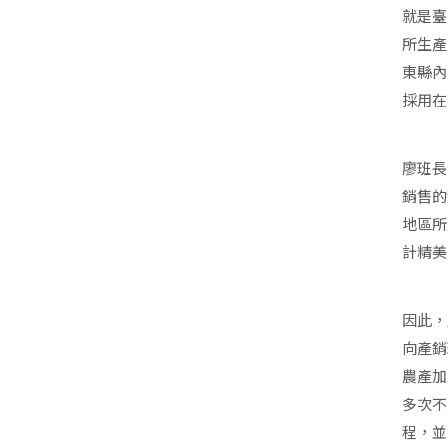
就是臺
所生產
東縣內
採用在
廖班長
銷售的
地區所
計精美
因此，
向產銷
農產加
多次不
程，並