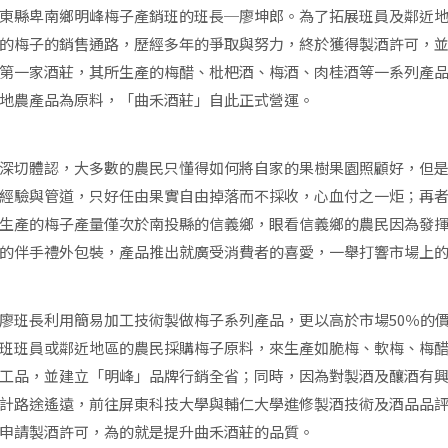
東縣卑南鄉明峰梅子產銷班的班長─廖坤郎。為了拓展班員及鄰近
的梅子的銷售通路，歷經多年的爭取與努力，終於獲得製酒許可，
第一家酒莊，其所生產的梅醋、枇杷酒、梅酒、肉桂酒等一系列產
地農產品為原料，「曲禾酒莊」自此正式營運。
深切體認，大多數的農民只懂得如何將自家的果樹果園照顧好，但
經驗與管道，只好任由果實自由掉落而不採收，心血付之一炬；再
生產的梅子產量僅次於南投縣的信義鄉，眼看信義鄉的農民因為發
的伴手禮外包裝，產品推出就廣受消費者的喜愛，一舉打響市場上
廖班長利用簡易加工技術製做梅子系列產品，更以高於市場50％的
班班員或鄰近地區的農民採購梅子原料，來生產如脆梅、軟梅、梅
工品，並建立「明峰」品牌行銷全省；同時，因為對製酒及釀酒有
計路途遙遠，前往屏東科技大學與輔仁大學進修製酒技術及酒品品
申請製酒許可，為的就是提升曲禾酒莊的品質。