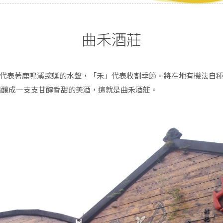
曲禾酒莊
代表著鹿鳴溪蜿蜒的水聲，「禾」代表收割季節。將在地有機法自
醞釀成一支支甘醇香甜的美酒，這就是曲禾酒莊。