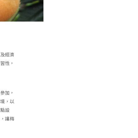
質及經濟
長習性，
眾參加，
環境，以
景點設
銷，讓梅