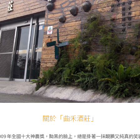
關於「曲禾酒莊」
2009 年全國十大神農獎，黝黑的臉上，總是掛著一抹靦腆又純真的笑