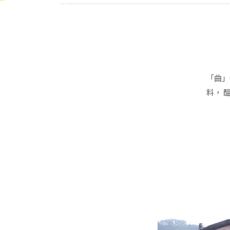
「曲」
料， 