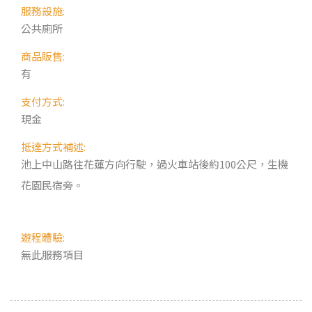
服務設施:
公共廁所
商品販售:
有
支付方式:
現金
抵達方式補述:
池上中山路往花蓮方向行駛，過火車站後約100公尺，生機
花園民宿旁。
遊程體驗:
無此服務項目