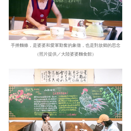
手擀麵條，是婆婆和愛軍勤奮的象徵，也是對故鄉的思念
（照片提供／大陸婆婆麵食館）