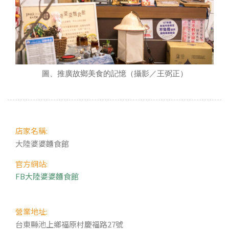
圖、推廣故鄉美食的記憶（攝影／王弼正）
店家名稱:
大陸婆婆麵食館
官方網站:
FB大陸婆婆麵食館
營業地址:
台東縣池上鄉福原村慶福路27號