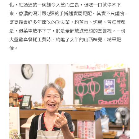
化，紅通通的一碗麵令人望而生畏，但吃一口就停不下
來，香濃的湯汁跟Q彈的手擀麵實屬絕配。其實不只麵食，
婆婆還會好多年節吃的功夫菜，粉蒸肉、炖蛋、晉糕等都
是，但菜單放不下了，於是全部放進預約的套餐裡，一份
大盤雞套餐耗工費時，納進了大半的山西味兒，精采絕
倫。