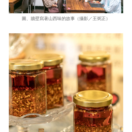
圖、牆壁寫著山西味的故事（攝影／王弼正）