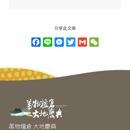
分享此文章
F
Li
M
T
G
W
a
n
e
w
m
e
c
e
ss
itt
ai
C
e
e
er
l
h
b
n
at
o
g
o
er
k
萬物糧倉 大地慶典