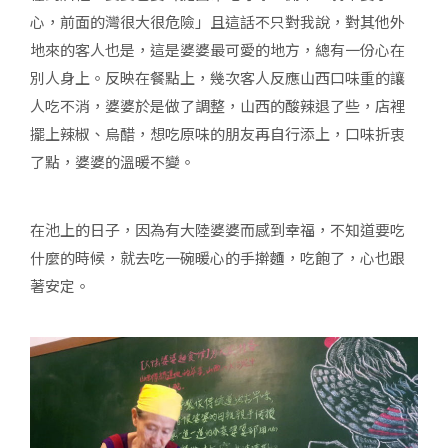
心，前面的灣很大很危險」且這話不只對我說，對其他外
地來的客人也是，這是婆婆最可愛的地方，總有一份心在
別人身上。反映在餐點上，幾次客人反應山西口味重的讓
人吃不消，婆婆於是做了調整，山西的酸辣退了些，店裡
擺上辣椒、烏醋，想吃原味的朋友再自行添上，口味折衷
了點，婆婆的溫暖不變。
在池上的日子，因為有大陸婆婆而感到幸福，不知道要吃
什麼的時候，就去吃一碗暖心的手擀麵，吃飽了，心也跟
著安定。