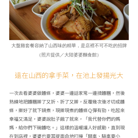
大盤雞套餐容納了山西味的精華，是店裡不可不吃的招牌
（照片提供／大陸婆婆麵食館）
遠在山西的拿手菜，在池上發揚光大
一次去看婆婆做麵條，婆婆一邊話家常一邊揉麵糰，然後
熟練地把麵糰擀了又折、折了又擀，反覆幾次後才切成麵
條，擀好了就下鍋煮，現擀現煮的麵條Ｑ彈有勁，吃起來
幸福又滿足，婆婆說肚子餓了就來，「我代替你們的媽
媽，給你們下碗麵吃。」這樣的溫暖讓人好感動，直到現
在到店裡，婆婆也要耳提面命地叮嚀「開車、騎車要小