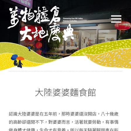
大陸婆婆麵食館
認識大陸婆婆是在五年前，那時婆婆還沒開店，八十幾歲
的高齡卻還閒不下，對婆婆而言，活著就要勞動，有事情
做身體才健康，生命才有意義。所以每天騎著腳踏車在街