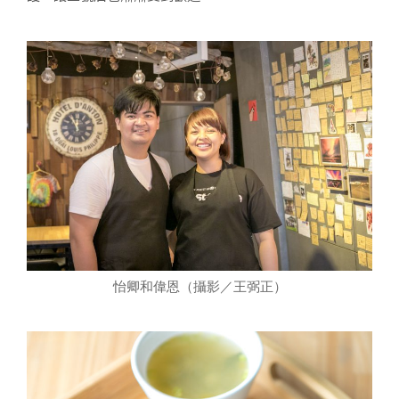
怡卿和偉恩（攝影／王弼正）