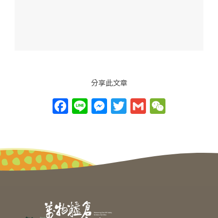
分享此文章
F
Li
M
T
G
W
a
n
e
w
m
e
c
e
ss
itt
ai
C
e
e
er
l
h
b
n
at
o
g
o
er
k