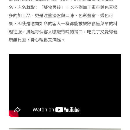
名，店名就取：「舒食男孩」。吃不到加工素料與色素過
多的加工品，更是注重擺盤與口味，色彩豐富，秀色可
餐，即使是嗜肉如命的客人一樣都能被被舒食無菜單的料
理征服，滿足每個客人嗷嗷待哺的胃口，吃完了又覺得健
康無負擔，身心輕鬆又滿足。