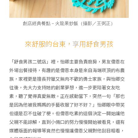
創店經典餐點－火龍果炒飯（攝影／王弼正）
來舒服的台東，享用舒食男孩
「舒食男孩二號店」裡，怡卿主要負責廚房，男友偉恩在
外場出餐接待，有趣的是偉恩本身是來自海端崁頂的布農
族，家裡更是擅長狩獵又無肉不歡的勇士家族，與怡卿交
往後，先大力支持她的創業夢想，進一步更陪著女友吃
素，聽了覺得真愛無敵。正在感動當下，突然一句「那也
是因為他被我媽媽的手藝收服了好不好？」怡卿眼中帶笑
但還是忍不住破了梗。但偉恩吃素的這個決定一開始讓他
父親不能諒解，直到小倆口的努力慢慢開始被看見，還有
媒體版面的報導等竟然也慢慢讓偉恩父親對他刮目相看，