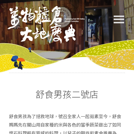
舒食男孩二號店
舒食男孩為了拯救地球，號召全家人一起茹素至今，舒食
媽媽先在關山用自家種的米與各色的當季蔬菜做出了如同
懷石料理般有質感的料理，以兒子的期許和素食推廣為