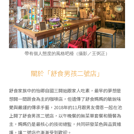
帶有個人態度的風格吧檯（攝影／王弼正）
關於「舒食男孩二號店」
舒食家族中的怡卿自國三開始跟家人吃素，最早的夢想是
想開一間蔬食為主的咖啡店，但遺傳了舒食媽媽的敏銳味
覺與嚴謹的傳承手藝，2018年的11月跟男友偉恩一起在池
上開了舒食男孩二號店，以午晚餐的無菜單套餐和簡餐為
主，媽媽仍是最核心的技術總監，共同研發菜色與品質維
護，讓二號店也漸漸受到歡迎。