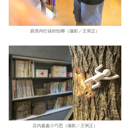
廚房內忙碌的怡卿（攝影／王弼正）
店內處處小巧思（攝影／王弼正）