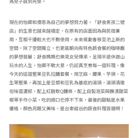
為兒子感到光榮。
現在的怡卿和偉恩為自己的夢想努力著，「舒食男孩二號
店」的生意也越來越穩定，在原有的店面因為與民宿兼
用，互相干擾較大也不敷使用，未來規劃會移至池上新的
空間，除了空間獨立，也更能朝向有特色蔬食餐的咖啡廳
的夢想發展；舒食媽媽也樂見女兒傳承，呈現半退休遊山
玩水的人生，怡卿不敢大意，仍認真烹煮每一道料理，像
今天的這道堅果豆乳拉麵套餐，用芝麻、腰果、芋頭、花
生等堅果，再加上是豆漿和豆乳為基底的湯頭，湯頭清徹
但味道濃郁，配上紅麴軟Q麵條，配上自製泡菜與醃漬甜菜
根等手作小菜，吃的順口也停不下來，最後的甜點是水果
優格，顏色亮眼又美味，是台東縱谷的蔬食料理首選啊！