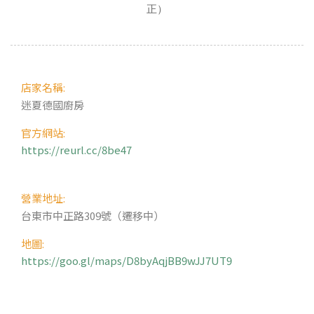
正）
店家名稱:
迷夏德國廚房
官方網站:
https://reurl.cc/8be47
營業地址:
台東市中正路309號（遷移中）
地圖:
https://goo.gl/maps/D8byAqjBB9wJJ7UT9