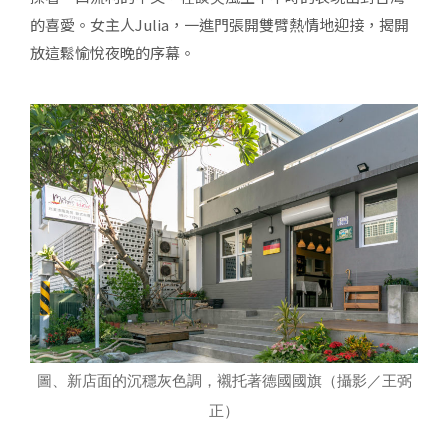
的喜愛。女主人Julia，一進門張開雙臂熱情地迎接，揭開
放這鬆愉悅夜晚的序幕。
圖、新店面的沉穩灰色調，襯托著德國國旗（攝影／王弼
正）