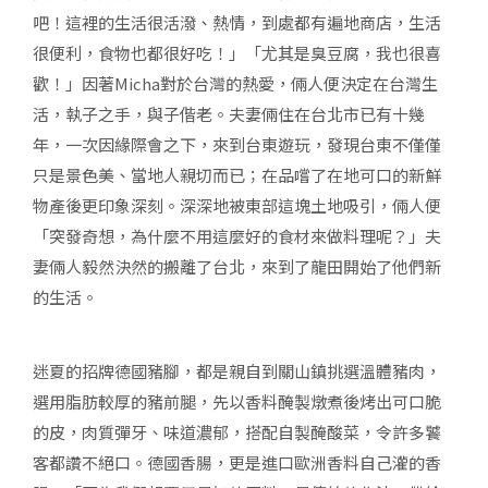
吧！這裡的生活很活潑、熱情，到處都有遍地商店，生活
很便利，食物也都很好吃！」「尤其是臭豆腐，我也很喜
歡！」因著Micha對於台灣的熱愛，倆人便決定在台灣生
活，執子之手，與子偕老。夫妻倆住在台北市已有十幾
年，一次因緣際會之下，來到台東遊玩，發現台東不僅僅
只是景色美、當地人親切而已；在品嚐了在地可口的新鮮
物產後更印象深刻。深深地被東部這塊土地吸引，倆人便
「突發奇想，為什麼不用這麼好的食材來做料理呢？」夫
妻倆人毅然決然的搬離了台北，來到了龍田開始了他們新
的生活。
迷夏的招牌德國豬腳，都是親自到關山鎮挑選溫體豬肉，
選用脂肪較厚的豬前腿，
先以香料醃製燉煮後烤出可口脆
的皮，肉質彈牙、味道濃郁，搭配自製醃酸菜，令許多饕
客都讚不絕口。德國香腸，更是進口歐洲香料自己灌的香