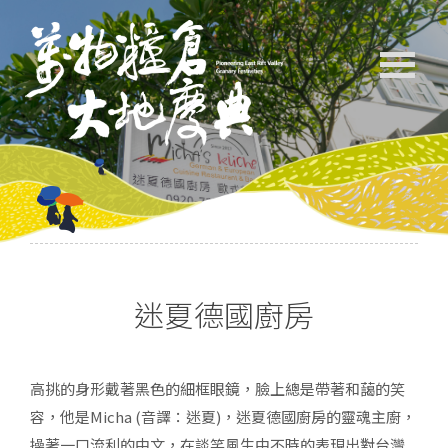
迷夏德國廚房
高挑的身形戴著黑色的細框眼鏡，臉上總是帶著和藹的笑
容，他是Micha (音譯：迷夏)，迷夏德國廚房的靈魂主廚，
操著一口流利的中文，在談笑風生中不時的表現出對台灣