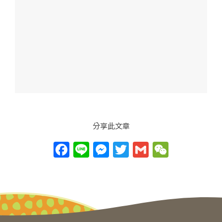
分享此文章
F
Li
M
T
G
W
a
n
e
w
m
e
c
e
ss
itt
ai
C
e
e
er
l
h
b
n
at