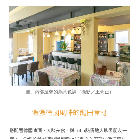
圖、內部溫馨的鵝黃色調（攝影／王弼正）
濃濃德國風味的龍田食材
搭配著德國啤酒，大啖美食，與Julia熱情地大聊像朋友一
樣。「你們的營業時間是到晚上12點？在東部生活這麼久