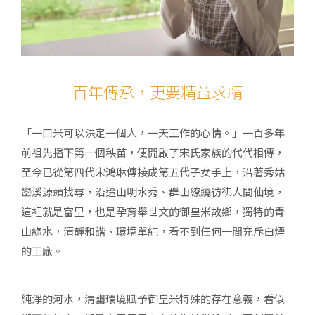
百年傳承，更要精益求精
「一口米可以決定一個人，一天工作的心情。」一百多年
前祖先播下第一個秧苗，便開啟了宋氏家族的代代相傳，
至今已從第四代宋鴻琳傳接成第五代子女手上，沿著秀姑
巒溪源頭找尋，沿途山明水秀、群山繚繞彷彿人間仙境，
這裡就是富里，也是孕育舉世文的御皇米故鄉，獨特的青
山綠水，清靜和諧、環境單純，看不到任何一間充斥白煙
的工廠。
純淨的河水，清幽環境賦予御皇米特殊的存在意義，看似