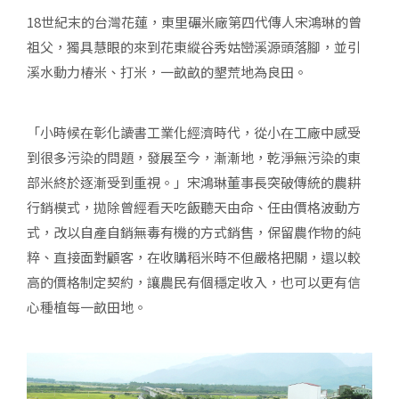
18世紀末的台灣花蓮，東里碾米廠第四代傳人宋鴻琳的曾
祖父，獨具慧眼的來到花東縱谷秀姑巒溪源頭落腳，並引
溪水動力椿米、打米，一畝畝的墾荒地為良田。
「小時候在彰化讀書工業化經濟時代，從小在工廠中感受
到很多污染的問題，發展至今，漸漸地，乾淨無污染的東
部米終於逐漸受到重視。」宋鴻琳董事長突破傳統的農耕
行銷模式，拋除曾經看天吃飯聽天由命、任由價格波動方
式，改以自產自銷無毒有機的方式銷售，保留農作物的純
粹、直接面對顧客，在收購稻米時不但嚴格把關，還以較
高的價格制定契約，讓農民有個穩定收入，也可以更有信
心種植每一畝田地。