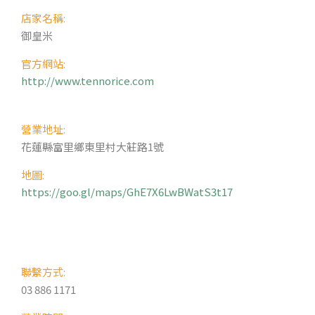
店家名稱:
御皇米
官方網站:
http://www.tennorice.com
營業地址:
花蓮縣富里鄉東里村大莊路1號
地圖:
https://goo.gl/maps/GhE7X6LwBWatS3t17
聯繫方式:
03 886 1171