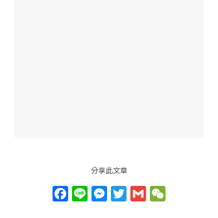
分享此文章
F
Li
M
T
G
W
a
n
e
w
m
e