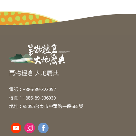
c
e
ss
itt
ai
C
e
e
er
l
h
b
n
at
o
g
o
er
k
萬物糧倉 大地慶典
電話：+886-89-323057
傳真：+886-89-336030
地址：95055台東市中華路一段665號