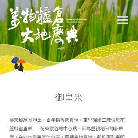
御皇米
得天獨厚覓淨土，百年稻香繫真情，東里碾米工廠位於花
蓮縣富里鄉——花東縱谷的中心點。因為重視稻米的新鮮
度，在外地沒有其他分店，堅持產地直銷，新鮮碾製宅配