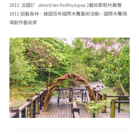
2011 法國
D
’
abord
les for
ê
ts
/opus 2
藝術節駐村展覽
2011 迴藝森林．建國百年國際木雕藝術活動 – 國際木雕現
場創作藝術家