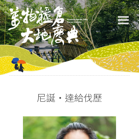
尼誕‧達給伐歷