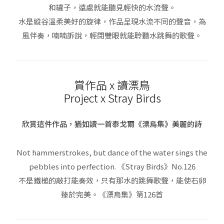
和罐子，遠處就能聽見輕快的水流聲。
水是縱谷溫柔美好的旋律，作品呈現水流不同的聲音，為
風伴奏，喃喃訴說，輕閉雙眼就能聆聽水跳舞的歌聲。
賞作品 x 讀漂鳥
Project x Stray Birds
欣賞這件作品，猶如讀一首泰戈爾《漂鳥集》美麗的詩
Not hammerstrokes, but dance of the water sings the
pebbles into perfection. 《Stray Birds》No.126
不是鐵槌的敲打能奏效，只有那水的跳舞歌聲，能使石卵
臻於完美。《漂鳥集》第126首