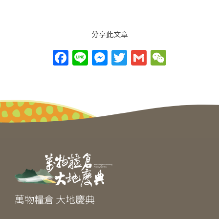
分享此文章
F
Li
M
T
G
W
a
n
e
w
m
e
c
e
ss
itt
ai
C
e
e
er
l
h
b
n
at
o
g
o
er
k
萬物糧倉 大地慶典