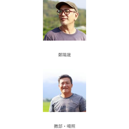
鄭陽晟
撒部‧噶照