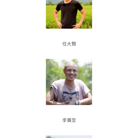
任大賢
李蕢至