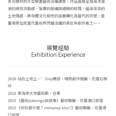
多元媒材的大型裝置藝術深獲讚賞。作品風格呈現海洋波
浪的線性流動感，紮實的結構與細緻的紋理，蘊涵深深的
土地情感，將母體文化給他的滋養轉化為當代的符號，是
臺灣原住民當代藝術界閃耀活躍的青壯年創作者之一。
展覽經驗
Exhibition Experience
2016 站在土地上－’Orip撒部‧嘎照創作個展，花蓮石梯
坪
2016 東海岸大地藝術節，台東
2015 《藝術pakongo説故事》藝術聯展，花蓮港口部落
2015 《你在做什麼？mimanay kiso?》藝術聯展，花蓮港
口部落