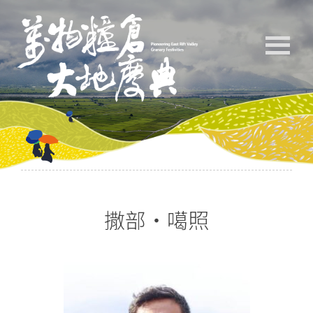
撒部‧噶照