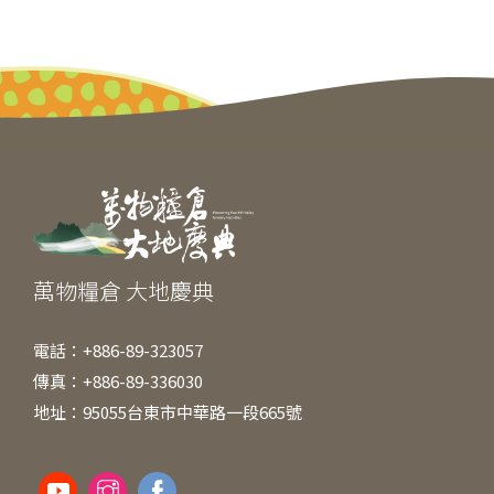
a
n
e
w
m
e
c
e
ss
itt
ai
C
e
e
er
l
h
b
n
at
o
g
o
er
k
萬物糧倉 大地慶典
電話：+886-89-323057
傳真：+886-89-336030
地址：95055台東市中華路一段665號