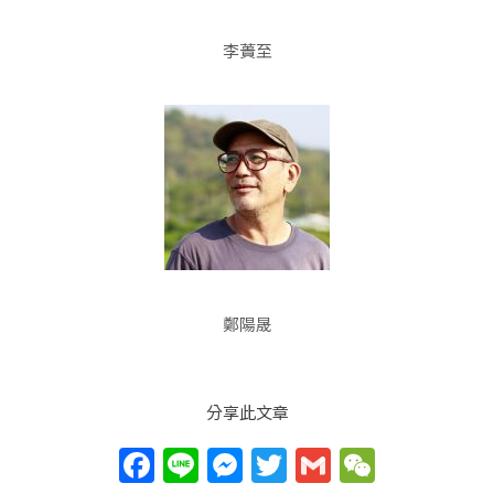
李蕢至
鄭陽晟
分享此文章
F
Li
M
T
G
W