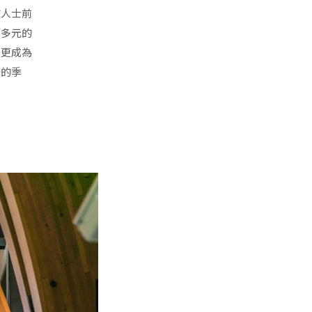
文人士前
而多元的
」更成為
美的季