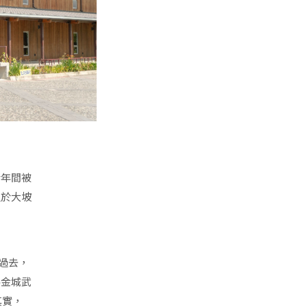
緒年間被
位於大坡
過去，
為金城武
其實，