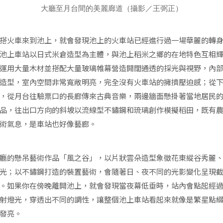
大廳至月台間的美麗廊道（攝影／王弼正）
搭火車來到池上，就會發現池上的火車站已經進行過一場華麗的轉
池上車站以日式米倉造型為主體，與池上稻米之鄉的在地特色互相
運用大量木材並搭配大量玻璃帷幕營造開闊通透的採光與視野，內
造型，室內空間非常寬敞明亮，完全沒有火車站的擁擠壓迫感；從
，從月台往驗票口的長廊傳來古典音樂，兩邊牆面懸掛著當地居民
品，往出口方向的斜坡以流線型不鏽鋼和琉璃創作模擬稻田，既有
術氣息，是車站也好像藝廊。
廳的懸吊藝術作品「風之谷」，以片狀雲朵造型象徵花東縱谷秀麗
光；以不鏽鋼打造的裝置藝術，會隨著日、夜不同的光影變化呈現
。如果你在傍晚離開池上，就會發現當夜幕低垂時，站內會點起經
射燈光，穿透出不同的調性，讓整個池上車站看起來就像是繁星點
發亮。