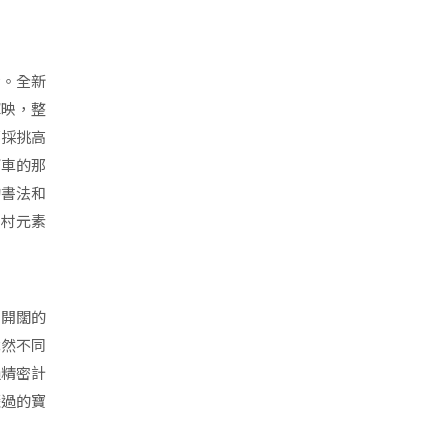
身。全新
輝映，整
部採挑高
下車的那
的書法和
農村元素
、開闊的
截然不同
過精密計
綴過的寶