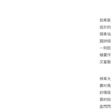
如果是
設計的
個車站
圓拱樑
一刻起
繪畫作
又富藝
候車大
農村風
的情境
算的投
盒閃閃