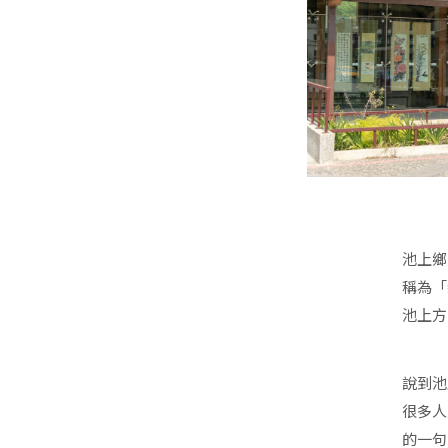
池上鄉
稱為「
池上方
說到池
很多人
的一句