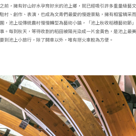
之前，擁有好山好水孕育好米的池上鄉，就已經吸引許多重量級藝
駐村、創作、表演，也成為文青們最愛的慢遊景點，擁有相當精采
圍，池上從傳統農村慢慢轉型為藝術小鎮，「池上秋收稻穗藝術節
事。每到秋天，等待收割的稻田被陽光染成一片金黃色，是池上最
要到池上小旅行，除了開車以外，唯有搭火車較為方便。