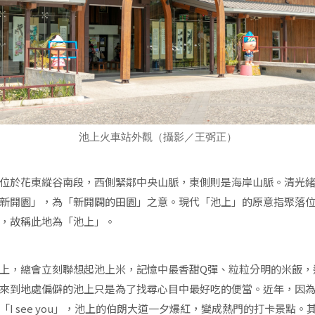
池上火車站外觀（攝影／王弼正）
位於花東縱谷南段，西側緊鄰中央山脈，東側則是海岸山脈。清光
新開園」，為「新開闢的田園」之意。現代「池上」的原意指聚落
，故稱此地為「池上」。
上，總會立刻聯想起池上米，記憶中最香甜Q彈、粒粒分明的米飯，
來到地處偏僻的池上只是為了找尋心目中最好吃的便當。近年，因
「I see you」，池上的伯朗大道一夕爆紅，變成熱門的打卡景點。