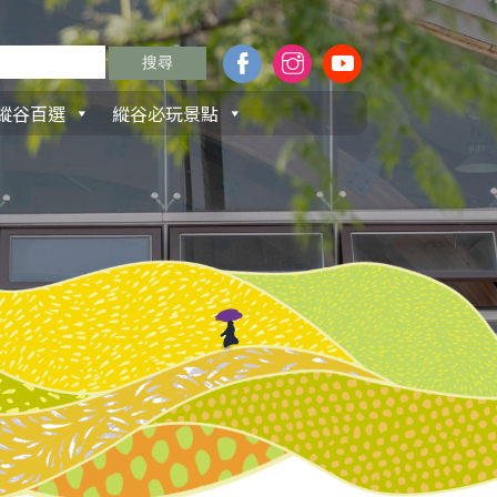
縱谷百選
縱谷必玩景點