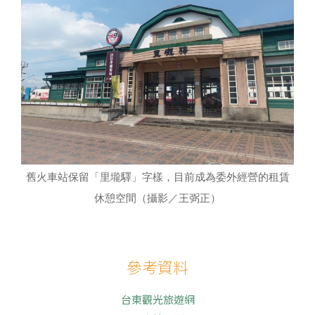
舊火車站保留「里壠驛」字樣，目前成為委外經營的租賃
休憩空間（攝影／王弼正）
參考資料
台東觀光旅遊網