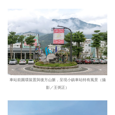
車站前圓環裝置與後方山脈，呈現小鎮車站特有風景（攝
影／王弼正）