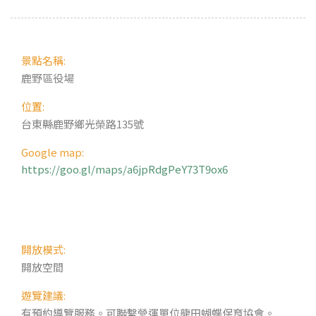
景點名稱:
鹿野區役場
位置:
台東縣鹿野鄉光榮路135號
Google map:
https://goo.gl/maps/a6jpRdgPeY73T9ox6
開放模式:
開放空間
遊覽建議:
有預約導覽服務。可聯繫營運單位龍田蝴蝶保育協會。