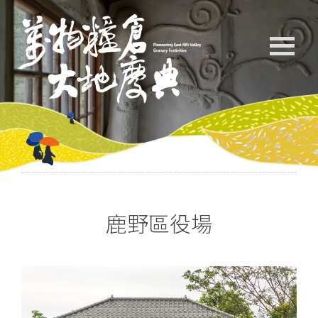
鹿野區役場