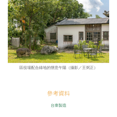
區役場配合綠地的愜意午陽（攝影／王弼正）
參考資料
台東製造