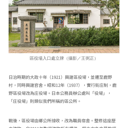
區役場入口處立牌（攝影／王弼正）
日治時期的大政十年（1921）興建區役場，並遷至鹿野
村，同時興建官舍。昭和12年（1937），實行街庄制，鹿
野區役場改為庄役場。日本公務員辦公處叫「役場」，
「庄役場」則類似我們所稱的區公所。
戰後，區役場由鄉公所接收，改為職員宿舍。整修這座歷