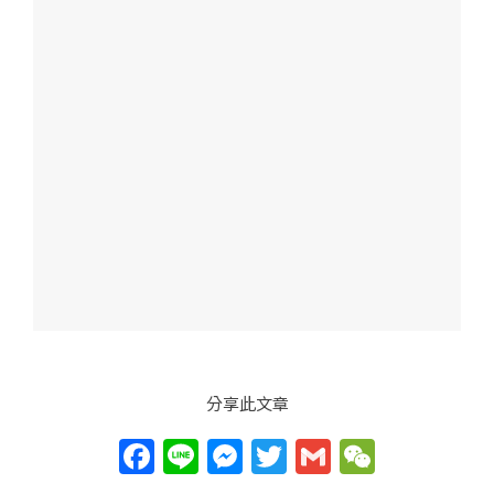
分享此文章
F
Li
M
T
G
W
a
n
e
w
m
e