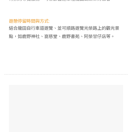
遊憩停留時間與方式:
結合龍田自行車道遊覽、並可順路遊覽光榮路上的觀光景
點，如鹿野神社、崑慈堂、鹿野書苑、阿榮甘仔店等。