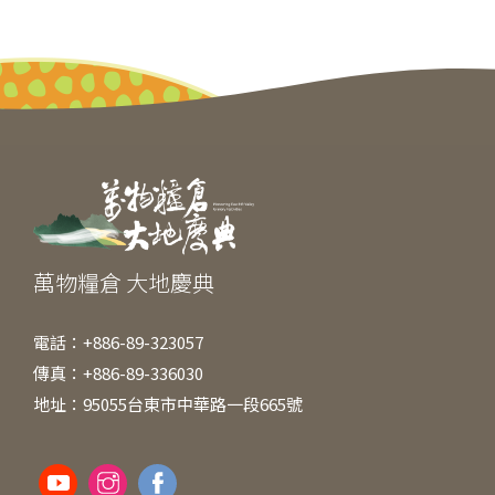
c
e
ss
itt
ai
C
e
e
er
l
h
b
n
at
o
g
o
er
k
萬物糧倉 大地慶典
電話：+886-89-323057
傳真：+886-89-336030
地址：95055台東市中華路一段665號