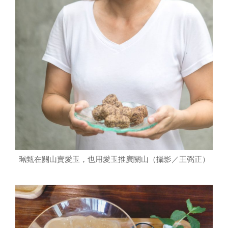
珮甄在關山賣愛玉，也用愛玉推廣關山（攝影／王弼正）