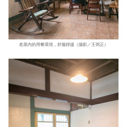
老屋內的用餐環境，舒服靜謐（攝影／王弼正）