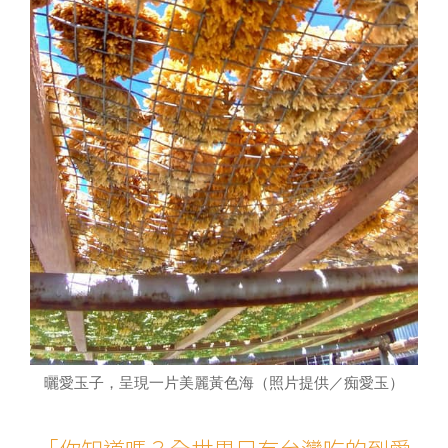
曬愛玉子，呈現一片美麗黃色海（照片提供／痴愛玉）