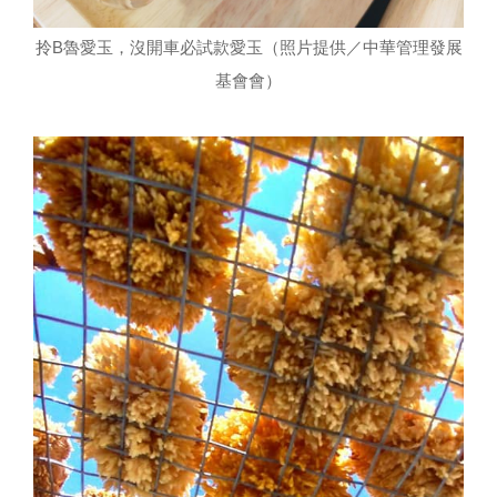
拎B魯愛玉，沒開車必試款愛玉（照片提供／中華管理發展
基會會）