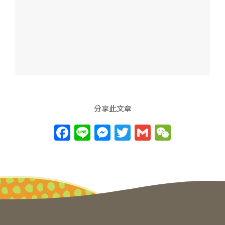
分享此文章
F
Li
M
T
G
W
a
n
e
w
m
e
c
e
ss
itt
ai
C
e
e
er
l
h
b
n
at
o
g