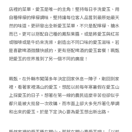
店裡的菜單，愛玉是唯一的主角！堅持每日手洗愛玉、用
自種檸檬的檸檬調味，堅持讓每位客人品嘗到最原始最天
然的味道。更研發出全新愛玉菜單，不只是配檸檬、糖水
而已。更可以搭配自己種的鳳梨果醬，或是將愛玉與紅茶
或咖啡或是牛奶來洗滌，創造出不同口味的愛玉滋味。若
是喜歡啤酒微醺快感的，更有搭配啤酒的愛玉套餐！珮甄
把愛玉的世界推到了另一個不同的廣度！
珮甄，在外縣市闖蕩多年決定回家休息一陣子，剛回到家
裡，看著家裡滿山的愛玉，想起以前每年寒暑假在愛玉山
上採愛玉的日子。想著在第一線的農民這麼辛苦但卻似乎
都只能被大批發一次收購，而市面上卻大多充斥著化學調
和出來的愛玉。於是下定決心要為愛玉想出新出路。
既然家裡的愛玉種在關山，那就在關山賣愛玉吧！「以前