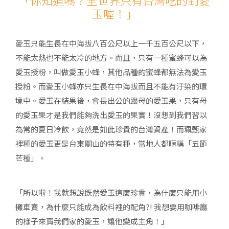
「你知道嗎？全世界只有台灣吃的到愛
玉喔！」
愛玉只能生長在中海拔八百公尺以上一千五百公尺以下，
不能太熱也不能太冷的地方。而且，只有一種蜜蜂可以為
愛玉授粉，叫做愛玉小蜂，其他品種的蜜蜂都無法為愛玉
授粉。而愛玉小蜂亦只生長在中海拔而且不能有汙染的環
境中。愛玉在結果後，會長出公的跟母的愛玉果，只有母
的愛玉果才是我們能夠洗出愛玉的果實！沒想到我們習以
為常的夏日冷飲，竟然是如此珍貴的台灣資產！而珮甄家
裡種的愛玉更是台東關山的特有種，當地人都暱稱「五節
芒種」。
「所以啦！我就想說既然愛玉這麼珍貴，為什麼只能用小
攤車賣，為什麼只能成為飲料裡的配角?! 我想要用咖啡廳
的樣子來賣我們家的愛玉，讓他變成主角！」