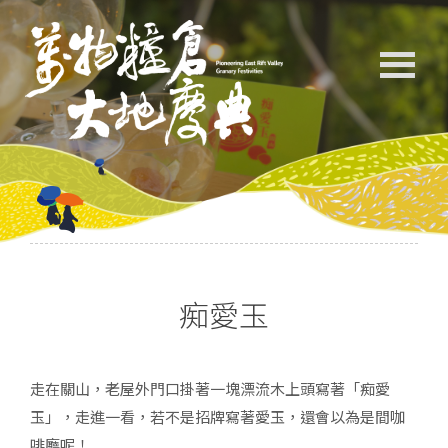
痴愛玉
走在關山，老屋外門口掛著一塊漂流木上頭寫著「痴愛
玉」，走進一看，若不是招牌寫著愛玉，還會以為是間咖
啡廳呢！