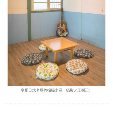
享受日式老屋的榻榻米區（攝影／王弼正）