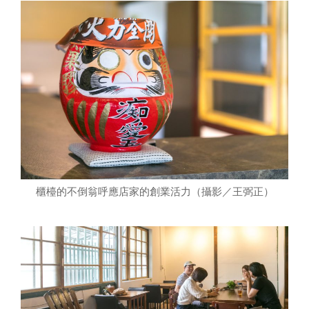
櫃檯的不倒翁呼應店家的創業活力（攝影／王弼正）