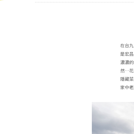
在台九
是宏昌
濃濃的
然…花
隱藏菜
家中老