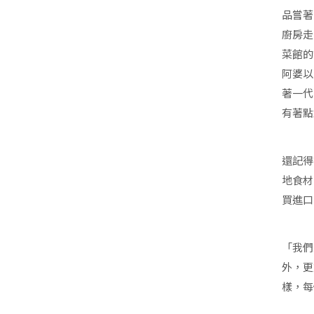
品嘗著
廚房走
菜館的
阿婆以
著一代
有著點
還記得
地食材
買進口
「我們
外，更
樣，每