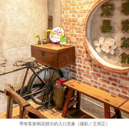
帶有客家桐花標示的入口意象（攝影／王弼正）