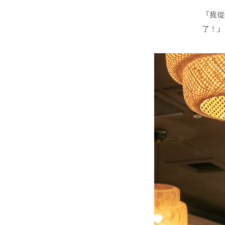
「我從
了！」