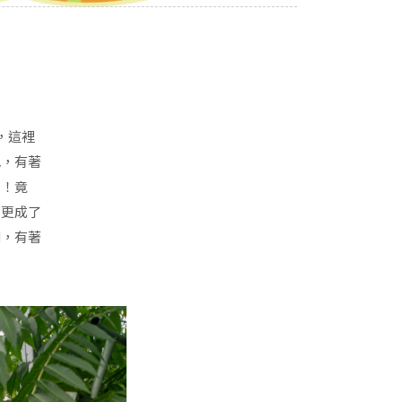
，這裡
色，有著
？！竟
，更成了
糊，有著