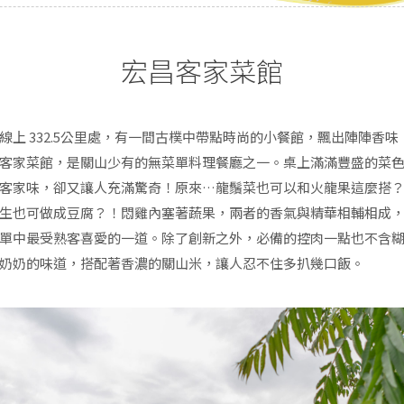
宏昌客家菜館
線上 332.5公里處，有一間古樸中帶點時尚的小餐館，飄出陣陣香味
客家菜館，是關山少有的無菜單料理餐廳之一。桌上滿滿豐盛的菜
客家味，卻又讓人充滿驚奇！原來…龍鬚菜也可以和火龍果這麼搭
生也可做成豆腐？！悶雞內塞著蔬果，兩者的香氣與精華相輔相成
單中最受熟客喜愛的一道。除了創新之外，必備的控肉一點也不含
奶奶的味道，搭配著香濃的關山米，讓人忍不住多扒幾口飯。