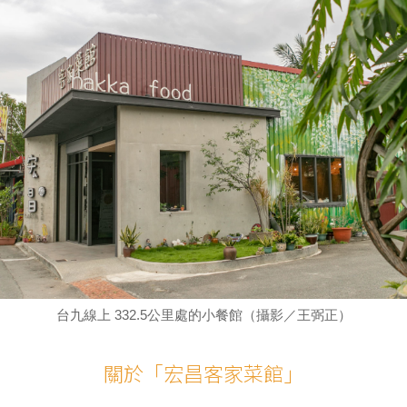
台九線上 332.5公里處的小餐館（攝影／王弼正）
關於「宏昌客家菜館」