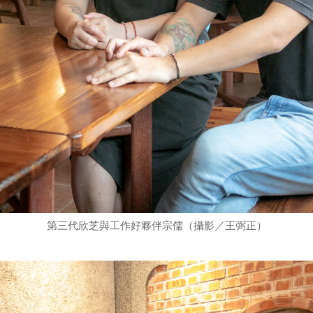
第三代欣芝與工作好夥伴宗儒（攝影／王弼正）