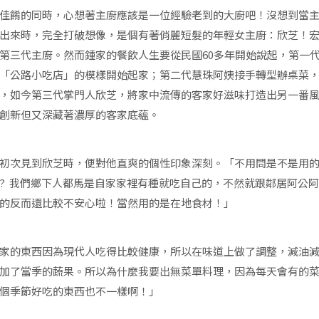
佳餚的同時，心想著主廚應該是一位經驗老到的大廚吧！沒想到當
出來時，完全打破想像，是個有著俏麗短髮的年輕女主廚：欣芝！
第三代主廚。然而鍾家的餐飲人生要從民國60多年開始說起，第一
「公路小吃店」的模樣開始起家；第二代慧珠阿姨接手轉型辦桌菜
，如今第三代掌門人欣芝，將家中流傳的客家好滋味打造出另一番
創新但又深藏著濃厚的客家底蘊。
初次見到欣芝時，便對他直爽的個性印象深刻。
「不用問是不是用
? 我們鄉下人都馬是自家家裡有種就吃自己的，不然就跟鄰居阿公
的反而還比較不安心啦！當然用的是在地食材！」
家的東西因為現代人吃得比較健康，所以在味道上做了調整，減油
加了當季的蔬果。所以為什麼我要出無菜單料理，因為每天會有的
個季節好吃的東西也不一樣啊！」