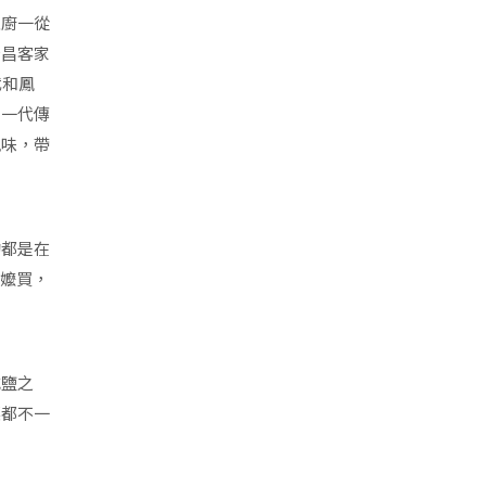
主廚一從
宏昌客家
代和鳳
，一代傳
風味，帶
的都是在
阿嬤買，
減鹽之
菜都不一