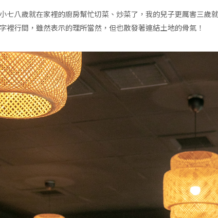
小七八歲就在家裡的廚房幫忙切菜、炒菜了，我的兒子更厲害三歲
字裡行間，雖然表示的理所當然，但也散發著連結土地的骨氣！