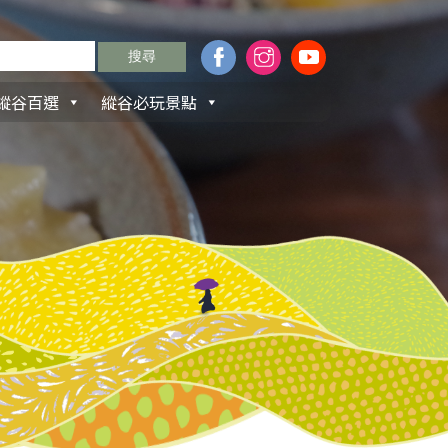
縱谷百選
縱谷必玩景點