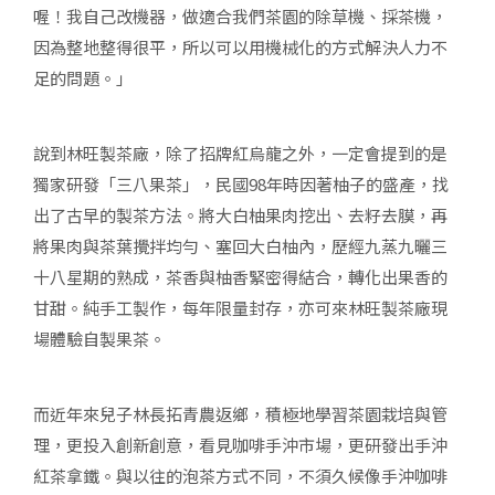
喔！我自己改機器，做適合我們茶園的除草機、採茶機，
因為整地整得很平，所以可以用機械化的方式解決人力不
足的問題。」
說到林旺製茶廠，除了招牌紅烏龍之外，一定會提到的是
獨家研發「三八果茶」，民國98年時因著柚子的盛產，找
出了古早的製茶方法。將大白柚果肉挖出、去籽去膜，再
將果肉與茶葉攪拌均勻、塞回大白柚內，歷經九蒸九曬三
十八星期的熟成，茶香與柚香緊密得結合，轉化出果香的
甘甜。純手工製作，每年限量封存，亦可來林旺製茶廠現
場體驗自製果茶。
而近年來兒子林長拓青農返鄉，積極地學習茶園栽培與管
理，更投入創新創意，看見咖啡手沖市場，更研發出手沖
紅茶拿鐵。與以往的泡茶方式不同，不須久候像手沖咖啡