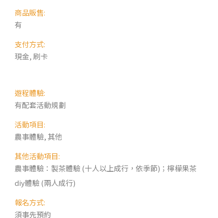
商品販售:
有
支付方式:
現金, 刷卡
遊程體驗:
有配套活動規劃
活動項目:
農事體驗, 其他
其他活動項目:
農事體驗：製茶體驗 (十人以上成行，依季節)；檸檬果茶
diy體驗 (兩人成行)
報名方式:
須事先預約