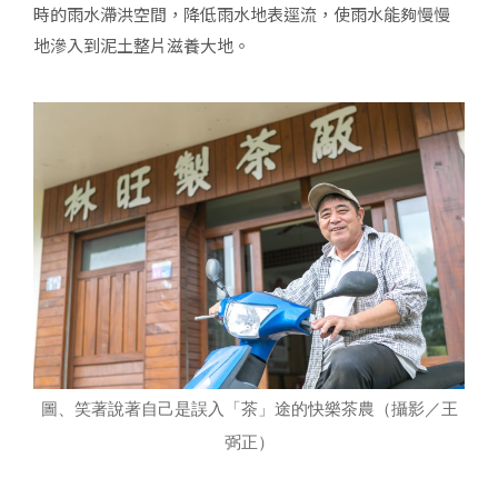
時的雨水滯洪空間，降低雨水地表逕流，使雨水能夠慢慢
地滲入到泥土整片滋養大地。
圖、笑著說著自己是誤入「茶」途的快樂茶農（攝影／王
弼正）