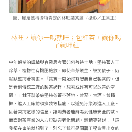
圖、屢屢獲得獎項肯定的林旺製茶廠（攝影／王弼正）
林旺，讓你一喝就旺；包紅茶，讓你喝
了就呷紅
中年轉業的耀精與春霞思考著如何善待土地，堅持著人工
除草、植物性有機肥施放，即使草茶叢生、被笑傻子，仍
默默堅持著初衷。「其實一開始沒有想要自己製茶的，但
是看到傳統工廠的製茶過程，想著或許有可以改善的空
間。」林旺製茶廠堅持茶菁不落地、禁菸、禁酒、禁檳
榔、進入工廠前須換裝等措施，以避免汙染源進入工廠。
因著秉持這樣的信念，讓消費者能夠喝到健康安全的茶。
而面對茶產業的人力短缺與老化問題，耀精笑著說：「這
我都在事前就想到了，別忘了我可是園藝工程背景出身的