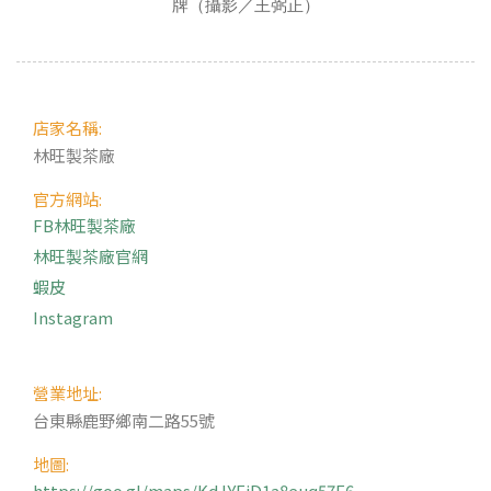
牌（攝影／王弼正）
店家名稱:
林旺製茶廠
官方網站:
FB林旺製茶廠
林旺製茶廠官網
蝦皮
Instagram
營業地址:
台東縣鹿野鄉南二路55號
地圖:
https://goo.gl/maps/KdJYEiD1a8euq57F6