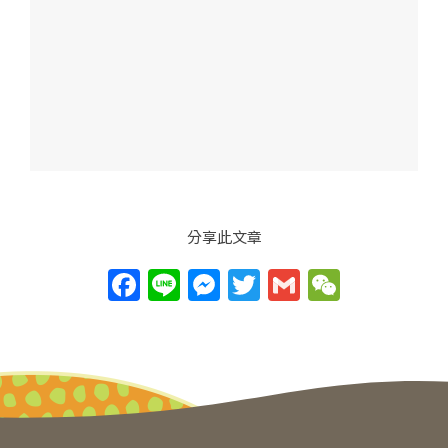
分享此文章
F
Li
M
T
G
W
a
n
e
w
m
e
c
e
ss
itt
ai
C
e
e
er
l
h
b
n
at
o
g