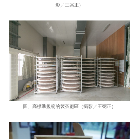
影／王弼正）
圖、高標準規範的製茶廠區（攝影／王弼正）