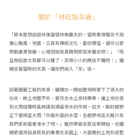
關於「林旺製茶廠」
「原本是想說退休後當個快樂農夫的，當時覺得種茶不用
擔心颱風、地震，又具有傳統文化、藝術價值，還可以更
帶動產業發展，心裡想說我真聰明那就來種茶吧！」「而
且樹這麼大我都可以種了，茶樹小小的應該不難吧！」耀
精笑著當時的天真，讓他們誤入「茶」途。
因著園藝工程的背景，耀精在一開始整地時便下了很大的
功夫，將土地整平外，更符合水土保持標準，讓土地在受
到大雨侵襲時能夠達到滯留保水的作用。這天，剛好鹿野
正下著傾盆大雨「你看外面的水窪，全鹿野地區大概只有
我們家前面會淹水了吧。」雖然學做茶是從零開始，但耀
精更運用自身既有的專業在茶園上，大面積的土地形成暫