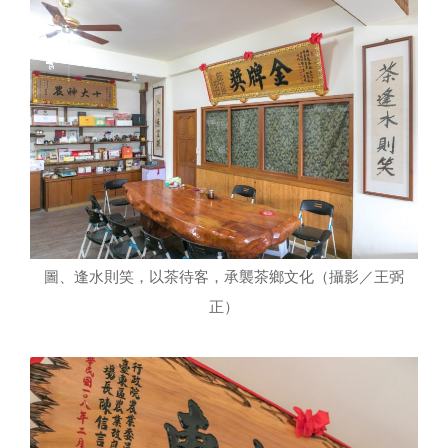
圖、逢水則笑，以茶待客，承襲茶鄉文化（攝影／王弼
正）