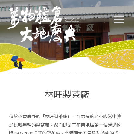
林旺製茶廠
位於茶香鹿野的「林旺製茶廠」，在眾多的老茶廠當中算
是比較年輕的製茶廠。然而卻是宜花東地區第一個通過國
際ISO22000認証的製茶廠，榮獲國家五星級製茶廠的認