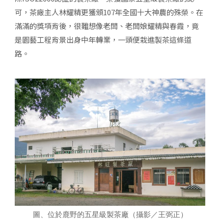
可，茶廠主人林耀精更獲頒107年全國十大神農的殊榮。在
滿滿的獎項背後，很難想像老闆、老闆娘耀精與春霞，竟
是園藝工程背景出身中年轉業，一頭便栽進製茶這條道
路。
圖、位於鹿野的五星級製茶廠（攝影／王弼正）