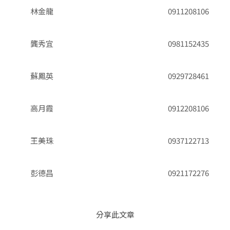
林金龍
0911208106
龔秀宜
0981152435
蘇鳳英
0929728461
高月霞
0912208106
王美珠
0937122713
彭德昌
0921172276
分享此文章