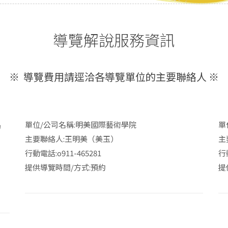
導覽解說服務資訊
※ 導覽費用請逕洽各導覽單位的主要聯絡人 ※
協
單位/公司名稱:
明美國際藝術學院
單
主要聯絡人:
王明美（美玉）
主
行動電話:
o911-465281
行
提供導覽時間/方式:預約
提