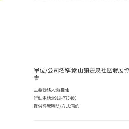
單位/公司名稱:關山鎮豐泉社區發展
會
主要聯絡人:蘇桂仙
行動電話:0919-775480
提供導覽時間/方式:預約