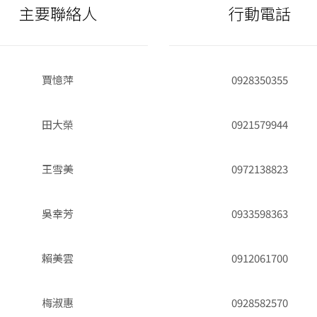
主要聯絡人
行動電話
賈憶萍
0928350355
田大榮
0921579944
王雪美
0972138823
吳幸芳
0933598363
賴美雲
0912061700
梅淑惠
0928582570