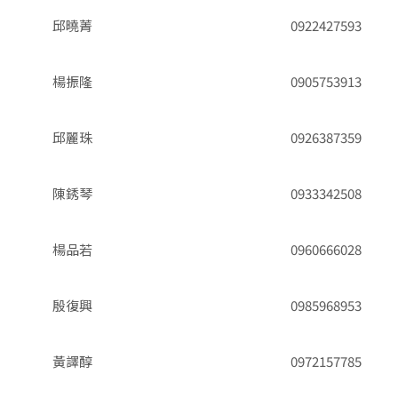
邱曉菁
0922427593
楊振隆
0905753913
邱麗珠
0926387359
陳銹琴
0933342508
楊品若
0960666028
殷復興
0985968953
黃譯醇
0972157785