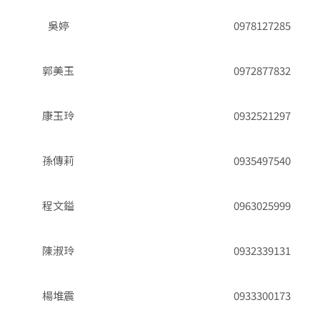
吳婷
0978127285
郭美玉
0972877832
康玉玲
0932521297
孫傳莉
0935497540
程文鎰
0963025999
陳淑玲
0932339131
楊堆震
0933300173