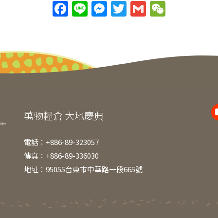
F
Li
M
T
G
W
a
n
e
w
m
e
c
e
ss
itt
ai
C
e
e
er
l
h
b
n
at
o
g
o
er
k
萬物糧倉 大地慶典
電話：+886-89-323057
傳真：+886-89-336030
地址：95055台東市中華路一段665號