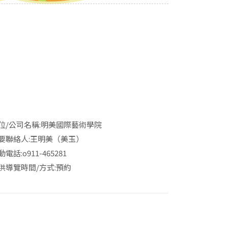
位/公司名稱:
明美國際藝術學院
要聯絡人:
王明美（美玉）
動電話:
o911-465281
供導覽時間/方式:預約