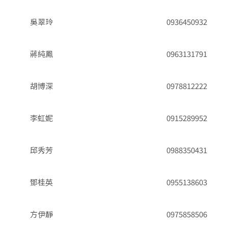
吳翠玲
0936450932
蔣純鳳
0963131791
胡博深
0978812222
李虹妮
0915289952
邱秀芳
0988350431
鄧桂英
0955138603
方伊靜
0975858506