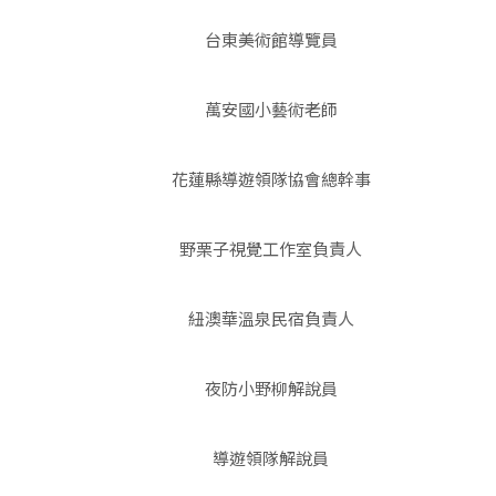
台東美術館導覽員
萬安國小藝術老師
花蓮縣導遊領隊協會總幹事
野栗子視覺工作室負責人
紐澳華溫泉民宿負責人
夜防小野柳解說員
導遊領隊解說員