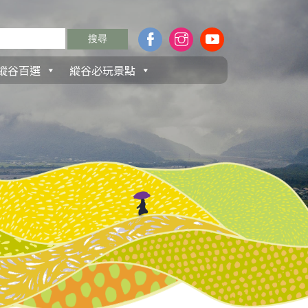
縱谷百選
縱谷必玩景點