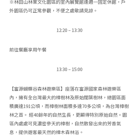
※林田山林業文化園區的室內展覽館逢週一固定休館，戶
外園區仍可正常參觀，不便之處敬請見諒。
12:20 – 13:30
前往餐廳享用午餐
13:30 – 15:00
【富源蝴蝶谷森林遊樂區】座落在富源國家森林遊樂區
內，擁有全台灣最大的樟樹林及原始闊葉樹林，總園區面
積廣達191公頃，而樟樹林面積多達70多公頃，為台灣樟樹
林之首。 經40餘年的自然生長，更顯得特別原始自然。園
區內處處可見濃密參天的樟樹，自然散發出來的芳香氣
息，提供遊客最天然的樟木森林浴。