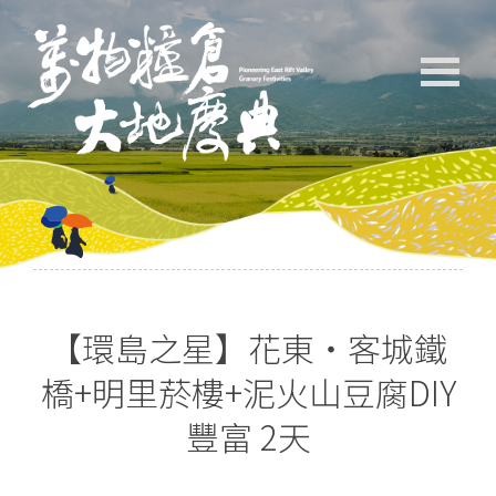
【環島之星】花東‧客城鐵
橋+明里菸樓+泥火山豆腐DIY
豐富 2天