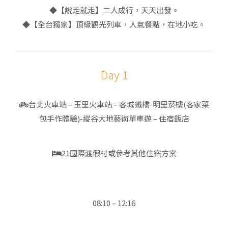
◆【說走就走】二人成行，天天出發。
◆【全台獨家】頂級觀光列車，人氣餐點，在地小吃。
Day 1
台北火車站 – 玉里火車站 – 客城鐵橋-明里菸樓(客家菜
包手作體驗)-縱谷大地藝術單車遊 – 住宿飯店
21國際渡假村或參考其他住宿方案
08:10 – 12:16