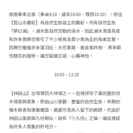
旅遊專車出發（美侖9:10、遠來10:00、理想10:20），前往
【雲山水農莊】為自然生態設立的農莊。內有自然生態
『夢幻湖』，湖水是自然流動的溪水，因此湖水清澈見底
有許多魚類也吸引了不少候鳥及靠小魚為生的鳥禽定居。
四周也種植許多落羽松、大花紫葳、黃金風鈴樹….等季節
性開花的植物，讓您留連忘返、心曠神怡。
10:50 – 12:20
【林田山】台灣第四大林場之一。這裡保存了最完整的伐
木場景與意象，原始山川景觀、豐富的自然生態、早期的
檜木房舍和運載鐵道，處處可見前人留下的痕跡，也由於
林田山風貌與九份相似，故有『小九份』之稱，讓這裡成
為許多人懷舊的好地方。