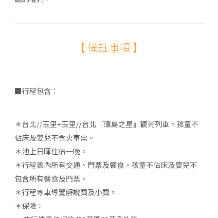
【 備註事項 】
■行程包含：
＊台北//玉里+玉里//台北『環島之星』觀光列車。孩童不
佔床及嬰兒不含火車票。
＊池上日暉住宿一晚。
＊行程表內所有交通、門票及餐食。孩童不佔床及嬰兒不
包含所有餐食及門票。
＊行程專車導覽解說費及小費。
＊保險：