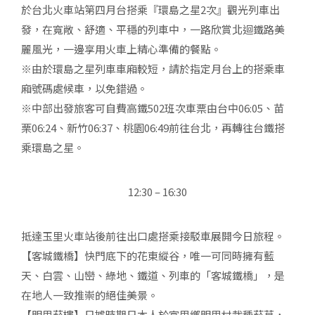
於台北火車站第四月台搭乘『環島之星2次』觀光列車出
發，在寬敞、舒適、平穩的列車中，一路欣賞北迴鐵路美
麗風光，一邊享用火車上精心準備的餐點。
※由於環島之星列車車廂較短，請於指定月台上的搭乘車
廂號碼處候車，以免錯過。
※中部出發旅客可自費高鐵502班次車票由台中06:05、苗
栗06:24、新竹06:37、桃園06:49前往台北，再轉往台鐵搭
乘環島之星。
12:30 – 16:30
抵達玉里火車站後前往出口處搭乘接駁車展開今日旅程。
【客城鐵橋】快門底下的花東縱谷，唯一可同時擁有藍
天、白雲、山巒、綠地、鐵道、列車的「客城鐵橋」，是
在地人一致推崇的絕佳美景。
【明里菸樓】日據時期日本人於富里鄉明里村栽種菸草，