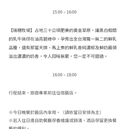
15:00 – 16:00
【瑞穗牧場】占地三十公頃肥美的黃金草原，讓黑白相間
的乳牛徜徉在油亮碧綠中，孕育出全台灣獨一無二的鮮乳
品種，還有那當天擠、馬上煮的鮮乳香純濃郁及鮮奶饅頭
溢出濃濃的奶香，令人回味無窮，您一定不可錯過。
16:00 – 18:00
行程結束，旅遊專車前往住宿飯店。
※今日晚餐於飯店內享用。（請依當日安排為主）
※若入住日逢自助餐廳保養維護或額滿，酒店保留更換餐
廳的權利。