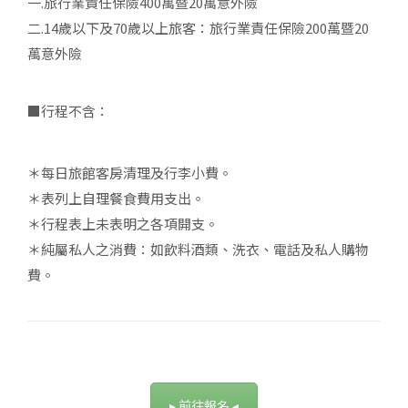
一.旅行業責任保險400萬暨20萬意外險
二.14歲以下及70歲以上旅客：旅行業責任保險200萬暨20
萬意外險
■行程不含：
＊每日旅館客房清理及行李小費。
＊表列上自理餐食費用支出。
＊行程表上未表明之各項開支。
＊純屬私人之消費：如飲料酒類、洗衣、電話及私人購物
費。
▸ 前往報名 ◂