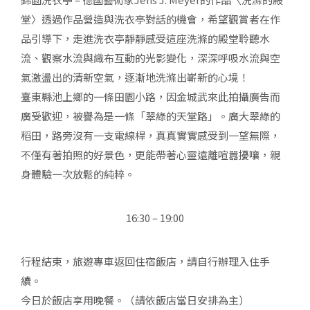
堂〉透過作品營造與洗衣亭對話的機會，希望觀賞者在作
品引導下，走進洗衣亭靜靜感受這座洗滌的殿堂聆聽水
流、觀察水流與織布互動的光影變化，深深呼吸水流與空
氣激盪出的清新空氣，逐漸地洗滌出嶄新的心境！
臺東縣池上鄉的一條田園小路，因金城武來此拍攝廣告而
廣受歡迎，被譽為是一條「翠綠的天堂路」。廣大翠綠的
稻田，路旁沒有一支電線桿，真真實實感受到一望無際，
不僅有著拍照的好景色，更能帶著心靈遠離喧囂擾嚷，親
身體驗一次放鬆的純粹。
16:30 – 19:00
行程結束，旅遊專車返回住宿飯店，請自行辦理入住手
續。
今日於飯店享用晚餐。（請依飯店當日安排為主）