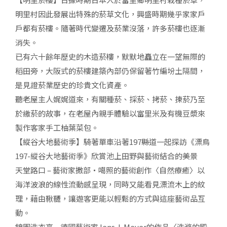
明里村因此發展出特殊的菸草文化，興盛時期幾乎家家戶
戶都有菸樓。隨著時代變遷及菸業沒落，許多菸樓也逐漸
消失。
已有六十餘年歷史的木造菸樓，默默地矗立在一望無際的
稻田旁，大阪式的菸樓建築內部仍保留著竹編坋土隔間，
是見證菸業歷史的珍貴文化資產。
聽老屋主人娓娓道來，有關種菸、採菸、拷菸、揀菸乃至
於繳菸的故事，在老屋內親手體驗以富里米及有機豆漿來
製作客家手工柚葉菜包。
【縱谷大地藝術季】騎著單車沿著197縣道一起探訪《漂鳥
197-縱谷大地藝術季》欣賞池上田野與藝術結合的美景
天堂路口 – 藝術家撒部‧噶照的藝術創作〈自然療癒〉以
海洋波浪的線性流動感呈現，同時又能看見漂流木上的紋
理，藉由鞦韆，讓遊客更能以輕鬆的方式與這座藝術品互
動。
錦園洗衣亭 – 德國藝術家Jens J. Meyer的作品〈洗滌的殿