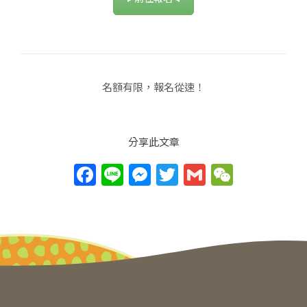
名額有限，報名從速！
分享此文章
F
Li
M
T
G
W
a
n
e
w
m
e
c
e
ss
itt
ai
C
e
e
er
l
h
b
n
at
o
g
o
er