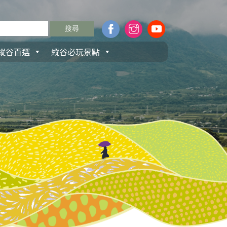
縱谷百選
縱谷必玩景點