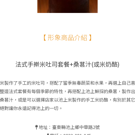
【 形象商品介紹 】
法式手擀米吐司套餐+桑葚汁(或米奶酪)
米製作了手工的米吐司，搭配了當季無毒蔬菜和水果，再選上自己
整道法式套餐有每個季節的特性，再搭配上池上鮮採的桑葚，製作
桑葚汁，或是可以選擇店家以池上米製作的手工米奶酪，有別於其
絕對讓你永遠記得池上的一切。
地址：臺東縣池上鄉中華路2號