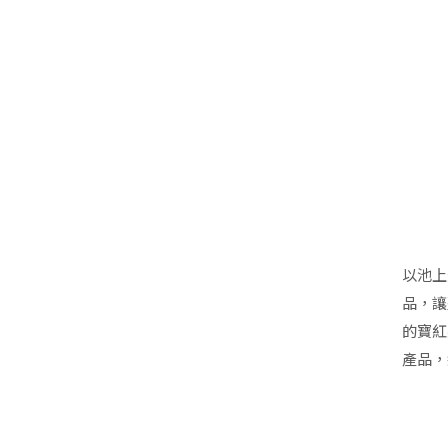
以池上
品，讓
的寶紅
產品，