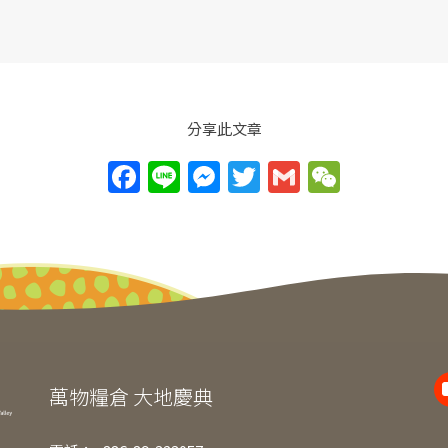
分享此文章
F
Li
M
T
G
W
a
n
e
w
m
e
c
e
ss
itt
ai
C
e
e
er
l
h
b
n
at
o
g
o
er
k
萬物糧倉 大地慶典