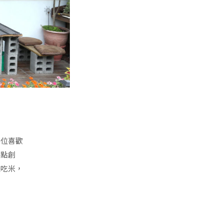
一位喜歡
餐點創
上吃米，