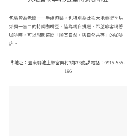
包裝皆為老闆一一手繪包裝，也特別為此次大地藝術季烘
焙獨一無二的特調咖啡豆，皆為親自挑選，希望旅客喝著
咖啡時，可以想起這間「順其自然，與自然共存」的咖啡
店。
地址：臺東縣池上鄉富興村3鄰33號
電話：0915-555-
196