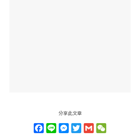
分享此文章
F
Li
M
T
G
W
a
n
e
w
m
e