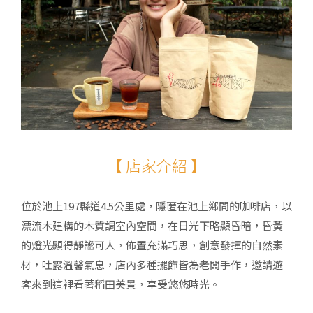
【 店家介紹 】
位於池上197縣道4.5公里處，隱匿在池上鄉間的咖啡店，以
漂流木建構的木質調室內空間，在日光下略顯昏暗，昏黃
的燈光顯得靜謐可人，佈置充滿巧思，創意發揮的自然素
材，吐露溫馨氣息，店內多種擺飾皆為老闆手作，邀請遊
客來到這裡看著稻田美景，享受悠悠時光。