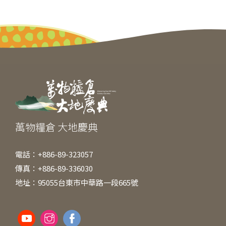
c
e
ss
itt
ai
C
e
e
er
l
h
b
n
at
o
g
o
er
k
萬物糧倉 大地慶典
電話：+886-89-323057
傳真：+886-89-336030
地址：95055台東市中華路一段665號