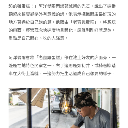
起的雞蛋糕！」阿洋雙眼閃爍著誠懇的光芒，說出了這番
聽起來樸實卻格外有意義的話。他表示擺攤開店最好玩的
地方莫過於自己說的算，他藉由「老窗雞蛋糕」，將想玩
的東西、經營理念快速度地具體化，錢賺剛剛好就足夠，
重點是自己開心、吃的人滿意。
阿洋偶爾會將「老窗雞蛋糕」停在池上好友的店面旁，一
邊是在地特色民宿之一，右手邊則是如初丼，或騎著腳踏
車在大街上溜噠，一邊努力把生活過成自己想要的樣子。