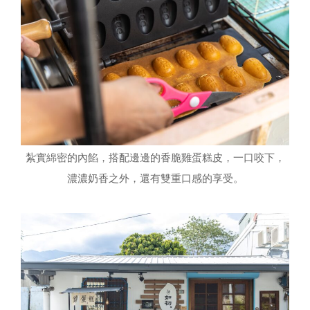
紮實綿密的內餡，搭配邊邊的香脆雞蛋糕皮，一口咬下，
濃濃奶香之外，還有雙重口感的享受。