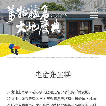
老窗雞蛋糕
步出池上車站，前方橫向道路是名字很美的「鐵花路」，
稍微往右前方走50公尺，穿過龐然老榕有一排矮房，裡頭
有棟乾淨的白色小房，舊門改造的窗框是可愛的淺綠，側