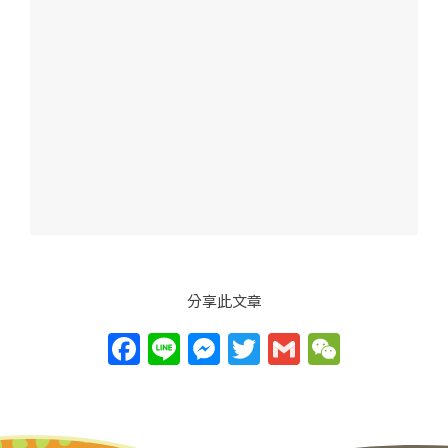
分享此文章
F
Li
M
T
G
W
a
n
e
w
m
e
c
e
ss
itt
ai
C
e
e
er
l
h