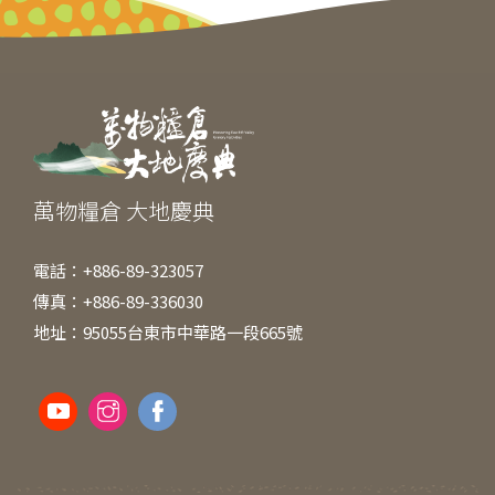
b
n
at
o
g
o
er
k
萬物糧倉 大地慶典
電話：+886-89-323057
傳真：+886-89-336030
地址：95055台東市中華路一段665號