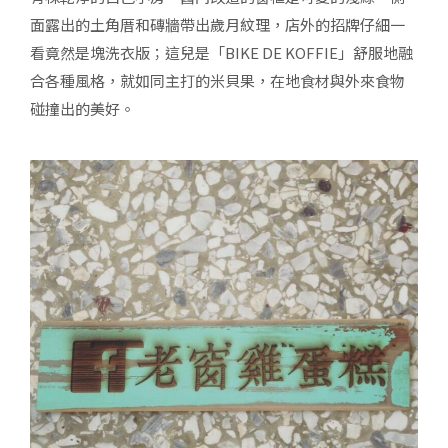
面露出的土角厝和磚牆帶出歲月紋理，店外的招牌仔細一
看竟然是塊洗衣版；這兒是「BIKE DE KOFFIE」舒服地融
合各種風格，就如同主打的米貝果，在地食材與外來食物
碰撞出的美好。