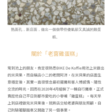
熟面孔，新店面，做出一個個帶些傻氣卻又真誠的雞蛋
糕。
關於「老窗雞蛋糕」
常到池上的朋友，肯定很熟悉BIKE De Koffie用池上米做出
的米貝果，而自稱店小二的老闆阿洋，在米貝果的店面生
意穩定後，其實一直很懷念最初擺攤和客人博感情、隨性
交流的時光，因而在2020年4月組裝了一輛自行攤車，正式
賣起他自己平日到都市愛吃的小零嘴「雞蛋糕」。每天早
上到店裡做完米貝果後，就將店交給老婆與朋友照顧，自
己則騎著腳踏車又開啟了另一個事業。