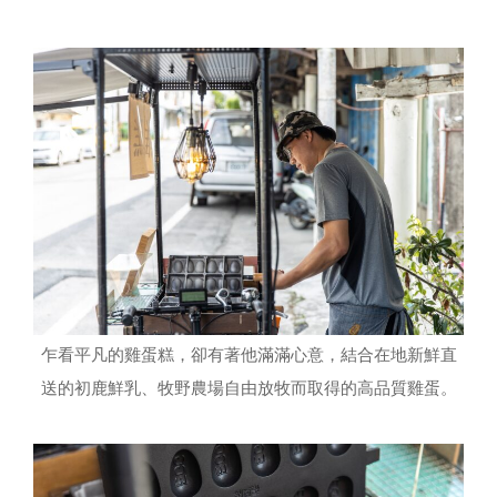
乍看平凡的雞蛋糕，卻有著他滿滿心意，結合在地新鮮直
送的初鹿鮮乳、牧野農場自由放牧而取得的高品質雞蛋。