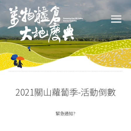
2021關山蘿蔔季-活動倒數
緊急通知?