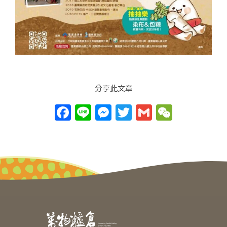
分享此文章
F
Li
M
T
G
W
a
n
e
w
m
e
c
e
ss
itt
ai
C
e
e
er
l
h
b
n
at
o
g
o
er
k