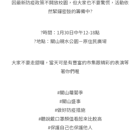
因最新防疫政策不開放校園，但大家也不要驚慌，活動依
然緊鑼密鼓的籌備中?
?時間：1月30日中午12-18點
?地點：關山親水公園－原住民廣場
大家不要走錯囉，當天可是有豐富的市集跟精彩的表演等
著你們喔
#關山蘿蔔季
#關山盛事
#做好防疫措施
#聽說戴口罩顏值看起來比較高
#保護自己也保護他人