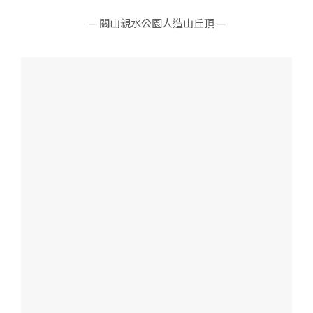
— 關山親水公園人造山丘頂 —