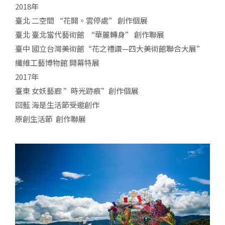
2018年
臺北 二空間 “花開。雲停處” 創作個展
臺北 臺北當代藝術館 “華麗轉身” 創作聯展
臺中 國立台灣美術館“花之禮讚—四大美術館聯合大展”
纖維工藝博物館 開幕特展
2017年
臺東 女妖藝廊 ”時光跡痕”創作個展
回藍 海是生活節受邀創作
原創生活節 創作聯展