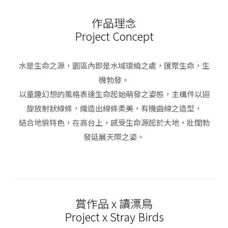
作品理念
Project Concept
水是生命之源，園區內即是水域環繞之處，匯聚生命，生
機勃發。
以童趣幻想的風格表達生命起始萌發之姿態，主構件以迴
旋放射狀線條，織造出線條柔美，有機曲線之造型，
結合地貌特色，在高台上，感受生命源起於大地，壯闊勃
發延展天際之姿。
賞作品 x 讀漂鳥
Project x Stray Birds