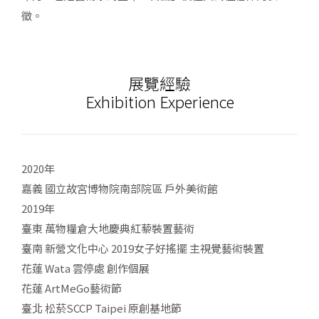
徵。
展覽經驗
Exhibition Experience
2020年
嘉義 國立故宮博物院南部院區 戶外美術館
2019年
臺東 萬物糧倉大地慶典紅藜裝置藝術
臺南 新營文化中心 2019女子好搖擺 主視覺藝術裝置
花蓮 Wata 雲停處 創作個展
花蓮 ArtMeGo藝術節
臺北 松菸SCCP Taipei 原創基地節