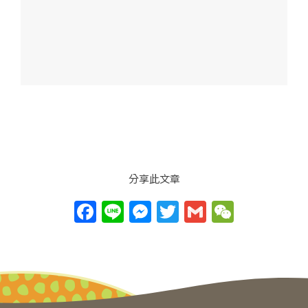
分享此文章
F
Li
M
T
G
W
a
n
e
w
m
e
c
e
ss
itt
ai
C
e
e
er
l
h
b
n
at