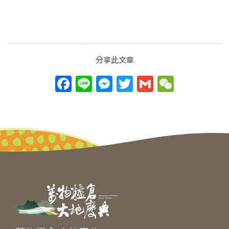
分享此文章
F
Li
M
T
G
W
a
n
e
w
m
e
c
e
ss
itt
ai
C
e
e
er
l
h
b
n
at
o
g
o
er
k