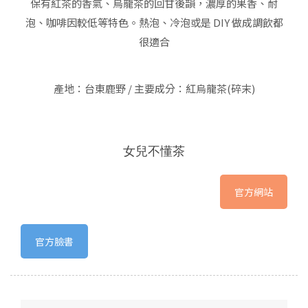
保有紅茶的香氣、烏龍茶的回甘後韻，濃厚的果香、耐
泡、咖啡因較低等特色。熱泡、冷泡或是 DIY 做成調飲都
很適合
產地：台東鹿野 / 主要成分：紅烏龍茶(碎末)
女兒不懂茶
官方網站
官方臉書