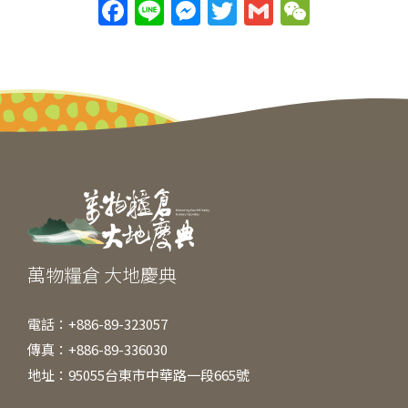
F
Li
M
T
G
W
a
n
e
w
m
e
c
e
ss
itt
ai
C
e
e
er
l
h
b
n
at
o
g
o
er
k
萬物糧倉 大地慶典
電話：+886-89-323057
傳真：+886-89-336030
地址：95055台東市中華路一段665號