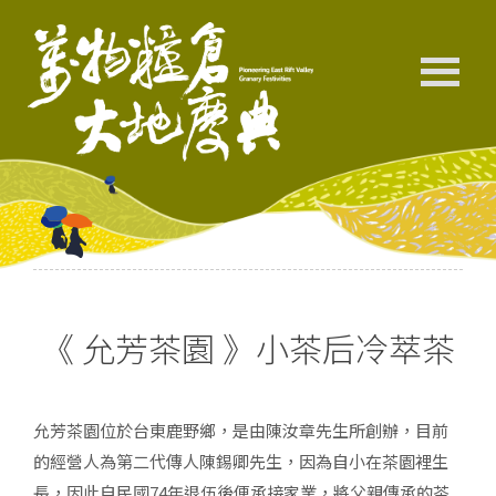
《 允芳茶園 》小茶后冷萃茶
允芳茶園位於台東鹿野鄉，是由陳汝章先生所創辦，目前
的經營人為第二代傳人陳錫卿先生，因為自小在茶園裡生
長，因此自民國74年退伍後便承接家業，將父親傳承的茶