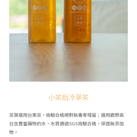
小茶后冷萃茶
茶葉選用台東茶，檢驗合格絕對無毒零殘留；選用鹿野高
台含豐富礦物的水，水質通過SGS檢驗合格，保證無添加
物。