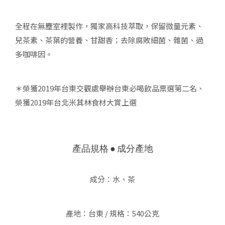
全程在無塵室裡製作，獨家高科技萃取，保留微量元素、
兒茶素、茶葉的營養、甘甜香；去除腐敗細菌、雜菌、過
多咖啡因。
＊榮獲2019年台東交觀處舉辦台東必喝飲品票選第二名、
榮獲2019年台北米其林食材大賞上選
產品規格 ● 成分產地
成分：水、茶
產地：台東 / 規格：540公克