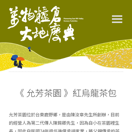
《 允芳茶園 》紅烏龍茶包
允芳茶園位於台東鹿野鄉，是由陳汝章先生所創辦，目前
的經營人為第二代傳人陳錫卿先生，因為自小在茶園裡生
長，因此自民國74年退伍後便承接家業，將父親傳承的茶