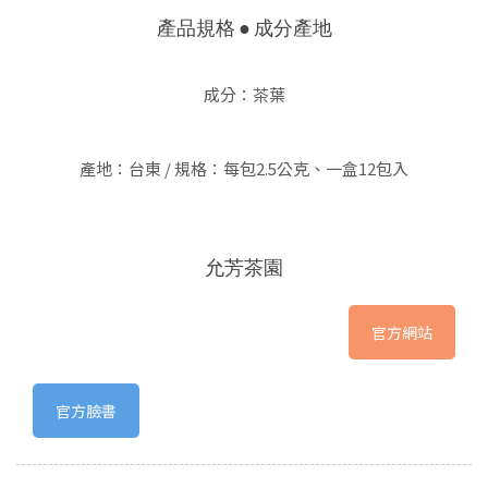
產品規格 ● 成分產地
成分：茶葉
產地：台東 / 規格：每包2.5公克、一盒12包入
允芳茶園
官方網站
官方臉書