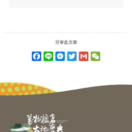
分享此文章
F
Li
M
T
G
W
a
n
e
w
m
e
c
e
ss
itt
ai
C
e
e
er
l
h
b
n
at
o
g
o
er
k