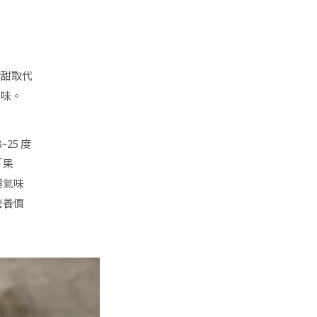
的甜取代
原味。
25 度
「果
與氣味
營養價