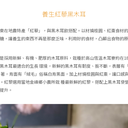
養生紅藜黑木耳
東在地農特產「紅藜」，與黑木耳飲搭配。以材燒桂圓、紅棗食材
糖，讓養生的東西不再是那麼乏味，利用好的食材，凸顯出食物的
是採用新鮮、有機、肥厚的木耳原料，栽種於高山恆溫木耳寮約在18~
黑木耳最適合的生長 環境，新鮮的黑木耳有韌度、扳不斷，表層有
 著，背面有「絨毛」俗稱白背黑面，加上材燒桂圓與紅棗，讓口感
。紅黎選用當地金峰鄉小農所栽 種最新鮮的紅黎，搭配上黑木耳使
提升。