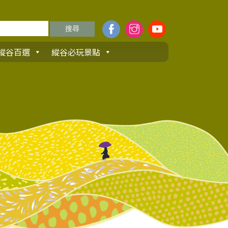
縱谷百選
縱谷必玩景點