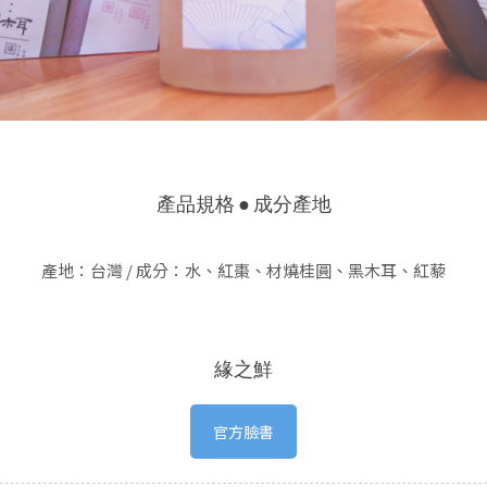
產品規格 ● 成分產地
產地：台灣 / 成分：水、紅棗、材燒桂圓、黑木耳、紅藜
緣之鮮
官方臉書