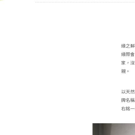
緣之鮮
緣際會
家，沒
親。
以天然
牌名稱
右銘一