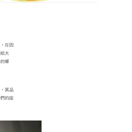
區，在因
現給大
東的鄉
味，其品
我們的座