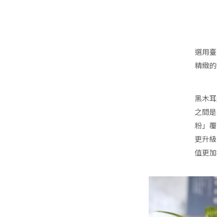
選用臺
精緻的
黑木耳
之間是
粉」覆
更升級
值更加