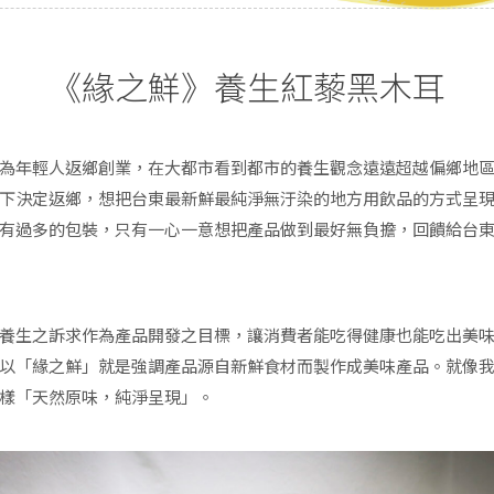
《緣之鮮》養生紅藜黑木耳
為年輕人返鄉創業，在大都市看到都市的養生觀念遠遠超越偏鄉地
下決定返鄉，想把台東最新鮮最純淨無汙染的地方用飲品的方式呈
有過多的包裝，只有一心一意想把產品做到最好無負擔，回饋給台
養生之訴求作為產品開發之目標，讓消費者能吃得健康也能吃出美
以「緣之鮮」就是強調產品源自新鮮食材而製作成美味產品。就像
樣「天然原味，純淨呈現」。