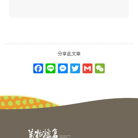
分享此文章
F
Li
M
T
G
W
a
n
e
w
m
e
c
e
ss
itt
ai
C
e
e
er
l
h
b
n
at
o
g
o
er
k