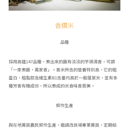
香鑽米
品種
採用高雄147品種，煮出來的飯有淡淡的芋頭清香，可謂
「一家煮飯，萬家香」。香米所含的營養特別高，它的粗
蛋白，粗脂肪及維生素B1含量均高於一般蓬萊米，並有多
種芳香有機成份，所以煮成的米食味香質美。
契作生產
與在地菁英農民契作生產，邀請改良場專業菁英，定期給