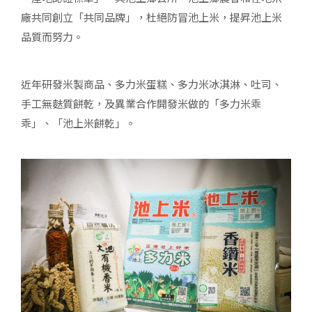
廠共同創立「共同品牌」，杜絕防冒池上米，提昇池上米
品質而努力。
近年研發米製商品、多力米蛋糕、多力米冰淇淋、吐司、
手工無麩質餅乾，及異業合作開發米做的「多力米乖
乖」、「池上米餅乾」。