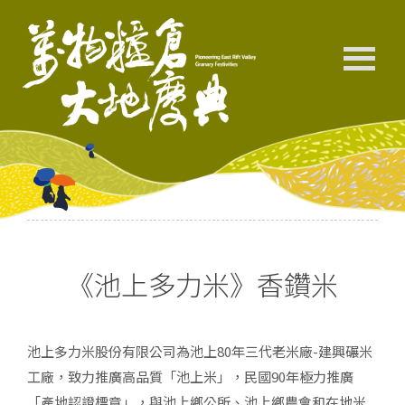
《池上多力米》香鑽米
池上多力米股份有限公司為池上80年三代老米廠-建興碾米
工廠，致力推廣高品質「池上米」，民國90年極力推廣
「產地認證標章」，與池上鄉公所、池上鄉農會和在地米