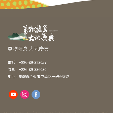
b
n
at
o
g
o
er
k
萬物糧倉 大地慶典
電話：+886-89-323057
傳真：+886-89-336030
地址：95055台東市中華路一段665號