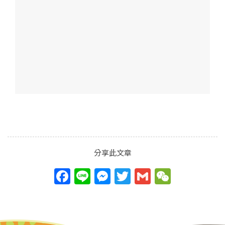
分享此文章
F
Li
M
T
G
W
a
n
e
w
m
e
c
e
ss
itt
ai
C
e
e
er
l
h