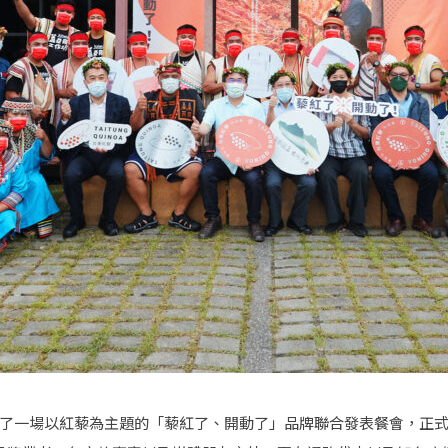
舉辦了一場以紅藜為主題的「藜紅了、開動了」品牌聯合發表餐會，正