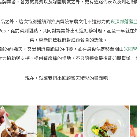
品牌業者、各方的嘉賓以及媒體朋友之外，更有通路代表以及知名廚
商品之外，這次特別邀請到推廣傳統布農文化不遺餘力的
崁頂部落蓋亞那
Wes，從前菜到甜點，共同討論設計出七道紅藜料理，甚至一早就在
桌，重新開啟我們對紅藜餐食的想像。
辦的前幾天，又受到燦樹颱風的打擾，並在最後決定移至關山
米國
大力協助與支持，提供這麼棒的場地，不只讓餐會最後能如期舉辦，
現在，就讓我們來回顧當天精彩的畫面吧！