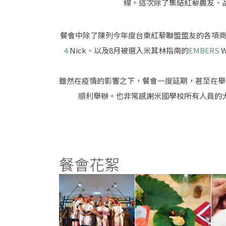
線。這次除了集結紅藜農友、
餐會中除了陳列今年度台東紅藜聯盟盟友的各項
4
Nick、以及8月被選入米其林指南的
EMBERS
雖然在疫情的影響之下，餐會一度延期，甚至在舉
順利舉辦。也非常感謝米國學校所有人員的
餐會花絮