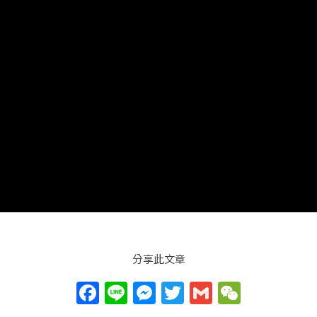
分享此文章
F
Li
M
T
G
W
a
n
e
w
m
e