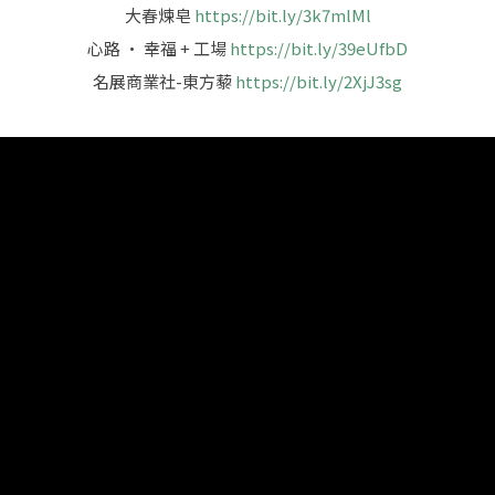
大春煉皂
https://bit.ly/3k7mlMl
心路 · 幸福 + 工場
https://bit.ly/39eUfbD
名展商業社-東方藜
https://bit.ly/2XjJ3sg