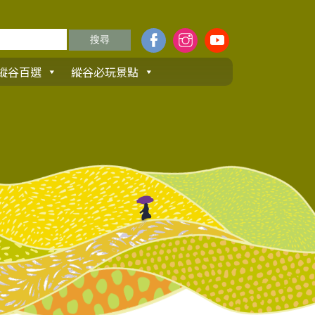
縱谷百選
縱谷必玩景點