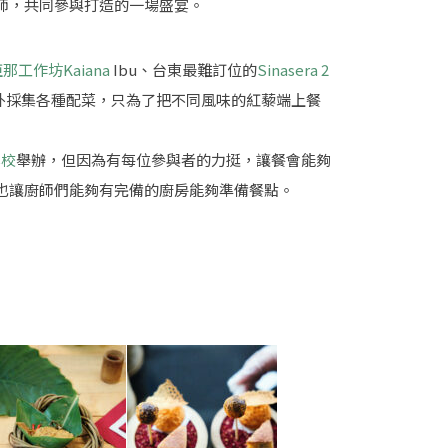
師，共同參與打造的一場盛宴。
工作坊Kaiana
Ibu、台東最難訂位的
Sinasera 2
外採集各種配菜，只為了把不同風味的紅藜端上餐
學校
舉辦，但因為有每位參與者的力挺，讓餐會能夠
也讓廚師們能夠有完備的廚房能夠準備餐點。