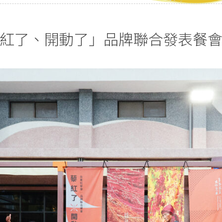
紅了、開動了」品牌聯合發表餐