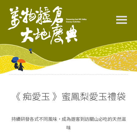
《 痴愛玉 》蜜鳳梨愛玉禮袋
持續研發各式不同風味，成為遊客到訪關山必吃的天然滋
味