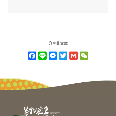
分享此文章
F
Li
M
T
G
W
a
n
e
w
m
e
c
e
ss
itt
ai
C
e
e
er
l
h
b
n
at
o
g
o
er
k