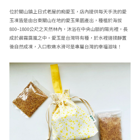
位於關山鎮上日式老屋的痴愛玉，店內提供每天手洗的愛
玉凍皆是由台東關山在地的愛玉果園產出，種植於海拔
800~1800公尺之天然林內，沐浴在中央山脈的陽光裡，長
成於晨霧靄嵐之中。愛玉是台灣特有種，於水裡搓揉靜置
後自然成凍，入口軟嫩水滑可是專屬台灣的幸福滋味！