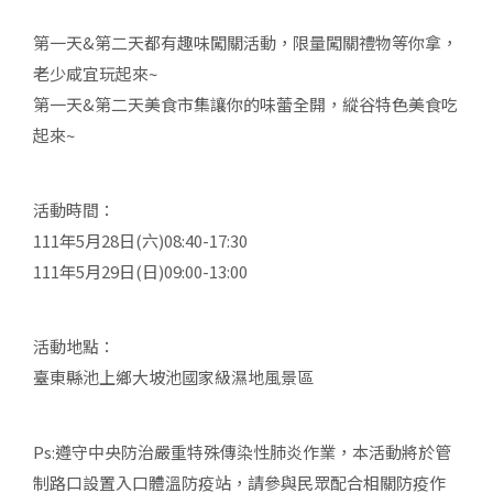
第一天&第二天都有趣味闖關活動，限量闖關禮物等你拿，
老少咸宜玩起來~
第一天&第二天美食市集讓你的味蕾全開，縱谷特色美食吃
起來~
活動時間：
111年5月28日(六)08:40-17:30
111年5月29日(日)09:00-13:00
活動地點：
臺東縣池上鄉大坡池國家級濕地風景區
Ps:遵守中央防治嚴重特殊傳染性肺炎作業，本活動將於管
制路口設置入口體溫防疫站，請參與民眾配合相關防疫作