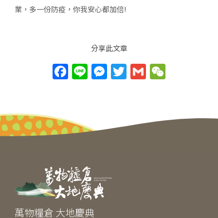
業，多一份防疫，你我安心都加倍!
分享此文章
F
Li
M
T
G
W
a
n
e
w
m
e
c
e
ss
itt
ai
C
e
e
er
l
h
b
n
at
o
g
o
er
k
萬物糧倉 大地慶典