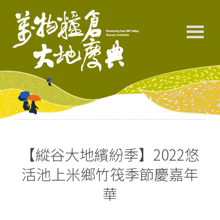
【縱谷大地繽紛季】2022悠
活池上米鄉竹筏季節慶嘉年
華