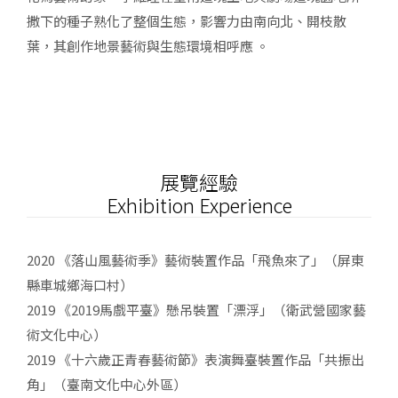
撒下的種子熟化了整個生態，影響力由南向北、開枝散
葉，其創作地景藝術與生態環境相呼應 。
展覽經驗
Exhibition Experience
2020 《落山風藝術季》藝術裝置作品「飛魚來了」（屏東
縣車城鄉海口村）
2019 《2019馬戲平臺》懸吊裝置「漂浮」（衛武營國家藝
術文化中心）
2019 《十六歲正青春藝術節》表演舞臺裝置作品「共振出
角」（臺南文化中心外區）