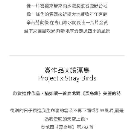
像一片雲飄來帶來雨水滋潤縱谷鹿野台地
像一條魚的雲飄來祈禱大地豐收年年有餘
辛苦勞動後 在青山綠水間⻑出一片片金黃
坐下來讓風吹過 靜靜地享受走過四季的風景
賞作品 x 讀漂鳥
Project x Stray Birds
欣賞這件作品，猶如讀一首泰戈爾《漂鳥集》美麗的詩
從別的日子飄進我生命裏的雲朵不再下雨或引來風暴,而是
為我傍晚的天空上色。
泰戈爾《漂鳥集》第292 首