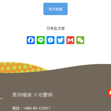
官方臉書
分享此文章
F
Li
M
T
G
W
a
n
e
w
m
e
c
e
ss
itt
ai
C
e
e
er
l
h
b
n
at
o
g
o
er
k
萬物糧倉 大地慶典
電話：+886-89-323057