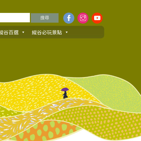
縱谷百選
縱谷必玩景點