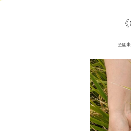
《
全國米