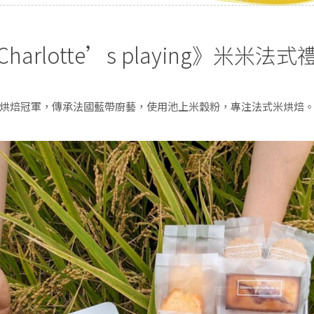
Charlotte’s playing》米米法式
烘焙冠軍，傳承法國藍帶廚藝，使用池上米穀粉，專注法式米烘焙