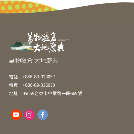
e
e
er
l
h
b
n
at
o
g
o
er
k
萬物糧倉 大地慶典
電話：+886-89-323057
傳真：+886-89-336030
地址：95055台東市中華路一段665號