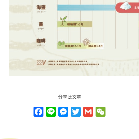
分享此文章
F
Li
M
T
G
W
a
n
e
w
m
e
c
e
ss
itt
ai
C