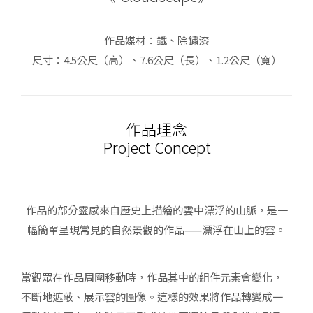
作品媒材：鐵、除鏽漆
尺寸：4.5公尺（高）、7.6公尺（長）、1.2公尺（寬）
作品理念
Project Concept
作品的部分靈感來自歷史上描繪的雲中漂浮的山脈，是一
幅簡單呈現常見的自然景觀的作品——漂浮在山上的雲。
當觀眾在作品周圍移動時，作品其中的組件元素會變化，
不斷地遮蔽、展示雲的圖像。這樣的效果將作品轉變成一