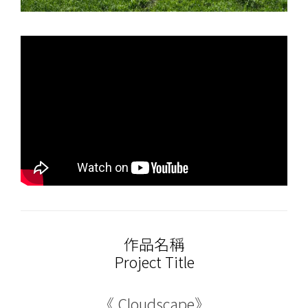
作品名稱
Project Title
《 Cloudscape》