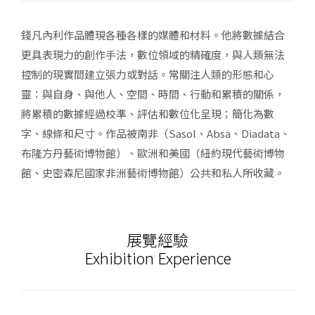
錢凡內利作品體現各種各樣的媒體和材料。他將數據結合
更具表現力的創作手法，數位領域的精確度，與人類無法
控制的現實間建立張力或對話。常關注人類的形態和心
靈：與自身、與他人、空間、時間、行動和累積的關係，
將累積的數據經過校準、評估和數位化呈現；簡化為數
字、線條和尺寸。作品被南非（Sasol、Absa、Diadata、
布隆方丹藝術博物館）、歐洲和美國（紐約現代藝術博物
館、史密森尼國家非洲藝術博物館）公共和私人所收藏。
展覽經驗
Exhibition Experience