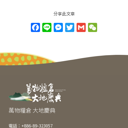
分享此文章
F
Li
M
T
G
W
a
n
e
w
m
e
c
e
ss
itt
ai
C
e
e
er
l
h
b
n
at
o
g
o
er
k
萬物糧倉 大地慶典
電話：+886-89-323057