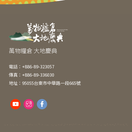
b
n
at
o
g
o
er
k
萬物糧倉 大地慶典
電話：+886-89-323057
傳真：+886-89-336030
地址：95055台東市中華路一段665號