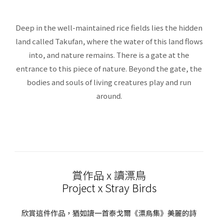
Deep in the well-maintained rice fields lies the hidden
land called Takufan, where the water of this land flows
into, and nature remains. There is a gate at the
entrance to this piece of nature. Beyond the gate, the
bodies and souls of living creatures play and run
around.
賞作品 x 讀漂鳥
Project x Stray Birds
欣賞這件作品，猶如讀一首泰戈爾《漂鳥集》美麗的詩