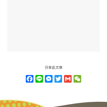
分享此文章
F
Li
M
T
G
W
a
n
e
w
m
e
c
e
ss
itt
ai
C
e
e
er
l
h