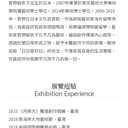
菅野麻依子出生於日本，1997年畢業於東京藝術大學美術
學院獲藝術學士學位。2014年美術博士學位。2009-2010
年，菅野在日本文化部資助，作為新銳藝術家海外留學項
目，為客座研究員到德國瑪塔·赫爾福德博物館留學。藝
術家菅野麻依子化平凡為藝術，藉由創作傳達內心感受。
透過形塑日常所見之物，賦予木雕創作不同的表情，期待
這股「日日是好日」的信念，不僅是其自身的生活實踐，
亦能陪伴你我朝平凡而不凡的每一日。
展覽經驗
Exhibition Experience
2023 《月與犬》雕塑創作個展，臺灣
2018 東海岸大地藝術節，臺灣
2018 高雄國際鋼雕藝術節，臺灣