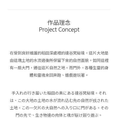
作品理念
Project Concept
在受到良好維護的稻田深處裡的達谷梵秘境，這片大地是
由這塊土地的水流過後所保留下來的自然面貌。如同這裡
有一扇大門，通往這片自然之地。而門外，各種生靈的身
體和靈魂來回奔跑、嬉戲遊玩著。
手入れの行き届いた稲田の奥にある達谷梵秘境。それ
は、この大地の土地の水が流れ込む先の自然が残された
土地。この一欠片の大自然への入り口に門がある。その
門の先で、生き物達の肉体と魂が駆け廻り遊ぶ。