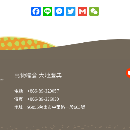
F
Li
M
T
G
W
a
n
e
w
m
e
c
e
ss
itt
ai
C
e
e
er
l
h
b
n
at
o
g
o
er
k
萬物糧倉 大地慶典
電話：+886-89-323057
傳真：+886-89-336030
地址：95055台東市中華路一段665號