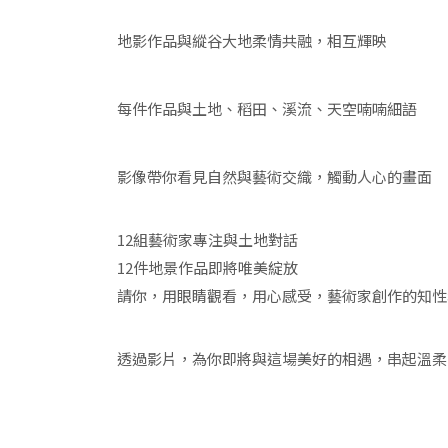
地影作品與縱谷大地柔情共融，相互輝映
每件作品與土地、稻田、溪流、天空喃喃細語
影像帶你看見自然與藝術交織，觸動人心的畫面
12組藝術家專注與土地對話
12件地景作品即將唯美綻放
請你，用眼睛觀看，用心感受，藝術家創作的知性和
透過影片，為你即將與這場美好的相遇，串起溫柔