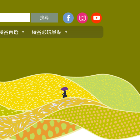
縱谷百選
縱谷必玩景點