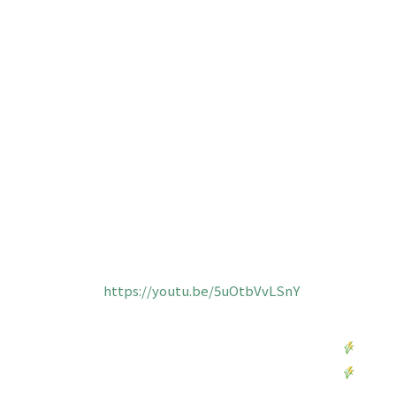
https://youtu.be/5uOtbVvLSnY