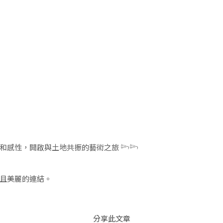
感性，開啟與土地共振的藝術之旅 𓆸𓆸
且美麗的連結。
分享此文章