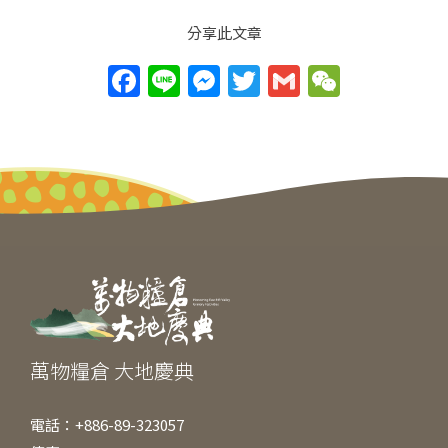
分享此文章
F
Li
M
T
G
W
a
n
e
w
m
e
c
e
ss
itt
ai
C
e
e
er
l
h
b
n
at
o
g
o
er
k
萬物糧倉 大地慶典
電話：+886-89-323057