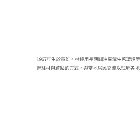
1967年生於高雄。林純用長期關注臺灣生態環
過駐村與蹲點的方式，與當地居民交流以理解各地