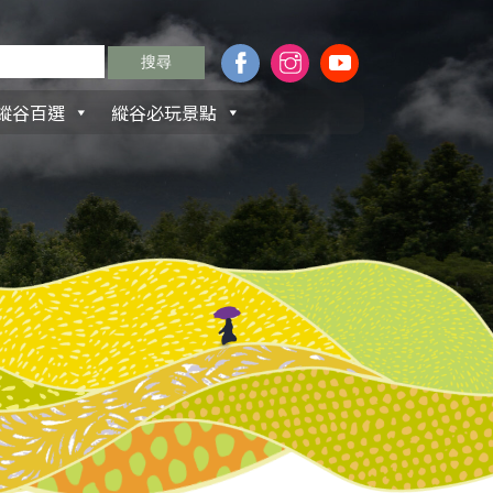
縱谷百選
縱谷必玩景點