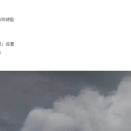
藝術總監
體」設置
監