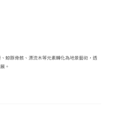
廢、鯨豚骨骸、漂流木等元素轉化為地景藝術，透
發展。