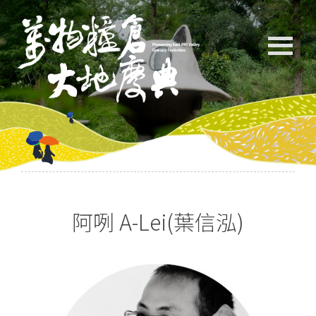
阿咧 A-Lei(葉信泓)