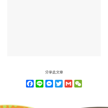
分享此文章
F
Li
M
T
G
W
a
n
e
w
m
e
c
e
ss
itt
ai
C
e
e
er
l
h