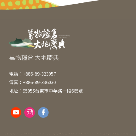
b
n
at
o
g
o
er
k
萬物糧倉 大地慶典
電話：+886-89-323057
傳真：+886-89-336030
地址：95055台東市中華路一段665號