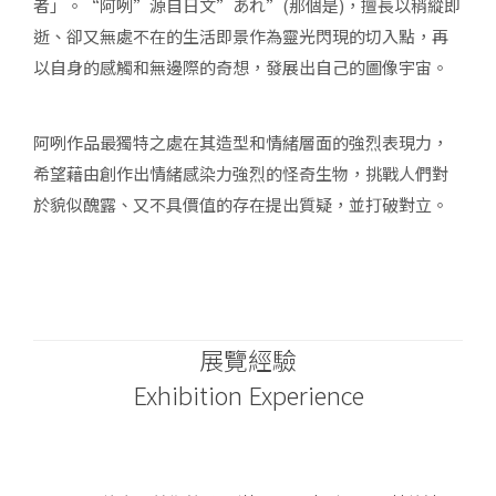
者」。“阿咧”源自日文”あれ”(那個是)，擅長以稍縱即
逝、卻又無處不在的生活即景作為靈光閃現的切入點，再
以自身的感觸和無邊際的奇想，發展出自己的圖像宇宙。
阿咧作品最獨特之處在其造型和情緒層面的強烈表現力，
希望藉由創作出情緒感染力強烈的怪奇生物，挑戰人們對
於貌似醜露、又不具價值的存在提出質疑，並打破對立。
展覽經驗
Exhibition Experience