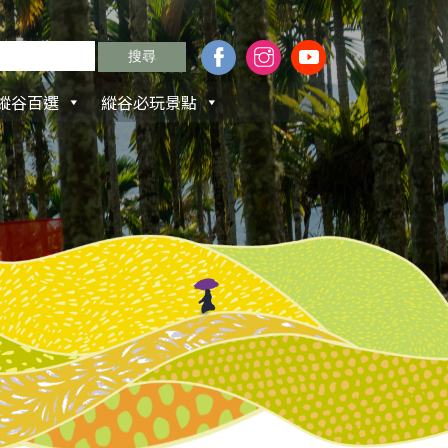
縱谷百選
縱谷必玩景點