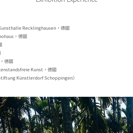
sthalle Recklinghausen，德國
minohaus，德國
國
國
ry，德國
enstandsfreie Kunst，德國
ng Künstlerdorf Schoppingen）