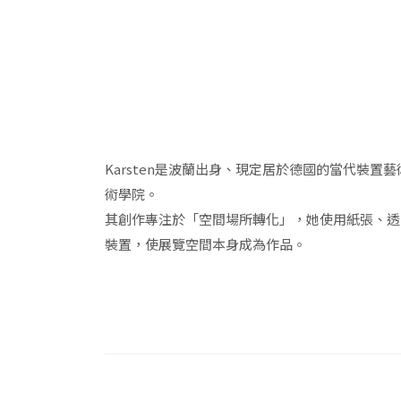
Karsten是波蘭出身、現定居於德國的當代裝置
術學院。
其創作專注於「空間場所轉化」，她使用紙張、透
裝置，使展覽空間本身成為作品。