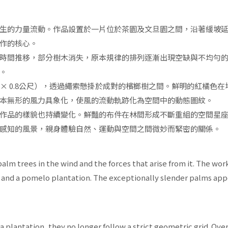
生的力量流動。作品設置於一片位於茶園及文旦園之間，沿著緩坡
作的核心。
時間推移，部分樹木消失，原本規律的排列逐漸出現空缺與不均勻
。
尺 × 0.8公尺），透過繩索懸掛於成對的檳榔樹之間。鮮明的紅橘
本無形的風力具象化，使風的流動軌跡化為空間中的動態圖紋。
作品的樣貌也持續變化。鮮豔的布件在林間形成不斷重組的空間星
感知的風景，親身體驗自然、運動與空間之間微妙而緊密的關係。
trees in the wind and the forces that arise from it. The work i
and a pomelo plantation. The exceptionally slender palms appear
a plantation, they no longer follow a strict geometric grid. Ov