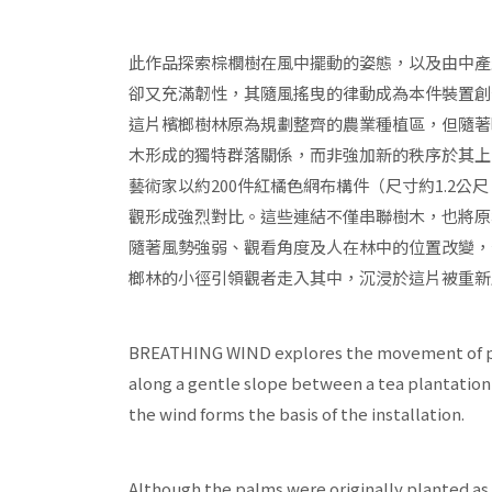
此作品探索棕櫚樹在風中擺動的姿態，以及由中產
卻又充滿韌性，其隨風搖曳的律動成為本件裝置創
這片檳榔樹林原為規劃整齊的農業種植區，但隨著
木形成的獨特群落關係，而非強加新的秩序於其上
藝術家以約200件紅橘色網布構件（尺寸約1.2公
觀形成強烈對比。這些連結不僅串聯樹木，也將原
隨著風勢強弱、觀看角度及人在林中的位置改變，
榔林的小徑引領觀者走入其中，沉浸於這片被重新
BREATHING WIND explores the movement of palm 
along a gentle slope between a tea plantation 
the wind forms the basis of the installation.
Although the palms were originally planted as 