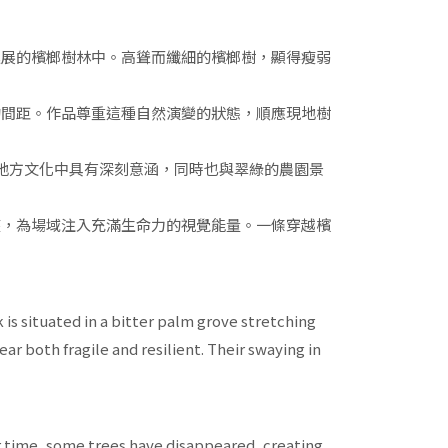
延展的檳榔樹林中。高聳而纖細的檳榔樹，顯得瘦弱
的間距。作品尊重這種自然演變的狀態，順應現地樹
色在地方文化中具有深刻意涵，同時也與翠綠的農園景
座，為場域注入充滿生命力的視覺能量。一條穿越檳
s situated in a bitter palm grove stretching
 both fragile and resilient. Their swaying in
er time, some trees have disappeared, creating