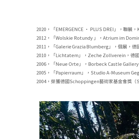
2020，「EMERGENCE • PLUS DREI」，聯展，Kun
2012，「Wolskie Rotundy 」，Atrium im Do
2011，「Galerie Grazia Blumberg」，個展，德
2010，「Lichtatem」，Zeche Zollverein，德
2006，「Neue Orte」，Borbeck Castle Galle
2005，「Papierraum」，Studio A-Museum Geg
2004，榮獲德國Schoppingen藝術家基金會獎（Stiftu