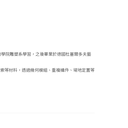
覺藝術學院雕塑系學習，之後畢業於德國杜塞爾多夫藝
繩索等材料，透過幾何模組、重複構件、場地定置等