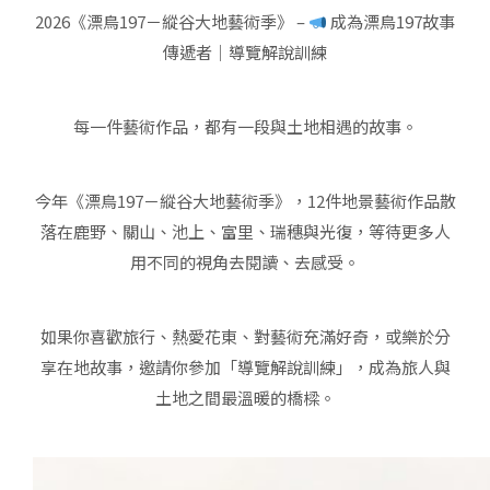
2026《漂鳥197－縱谷大地藝術季》 –
成為漂鳥197故事
傳遞者｜導覽解說訓練
每一件藝術作品，都有一段與土地相遇的故事。
今年《漂鳥197－縱谷大地藝術季》，12件地景藝術作品散
落在鹿野、關山、池上、富里、瑞穗與光復，等待更多人
用不同的視角去閱讀、去感受。
如果你喜歡旅行、熱愛花東、對藝術充滿好奇，或樂於分
享在地故事，邀請你參加「導覽解說訓練」，成為旅人與
土地之間最溫暖的橋樑。