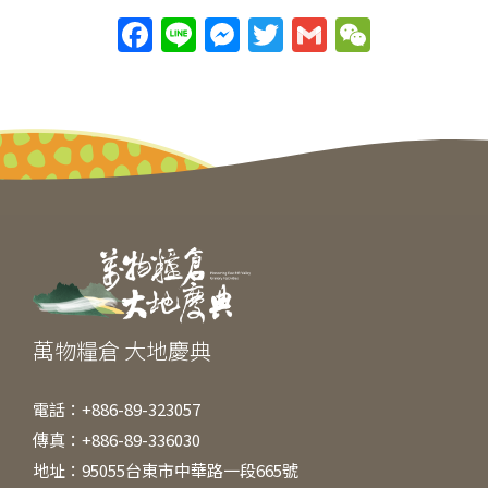
F
Li
M
T
G
W
a
n
e
w
m
e
c
e
ss
itt
ai
C
e
e
er
l
h
b
n
at
o
g
o
er
k
萬物糧倉 大地慶典
電話：+886-89-323057
傳真：+886-89-336030
地址：95055台東市中華路一段665號