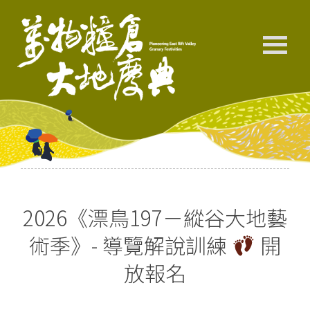
2026《漂鳥197－縱谷大地藝
術季》- 導覽解說訓練
開
放報名