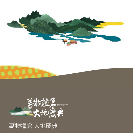
萬物糧倉 大地慶典